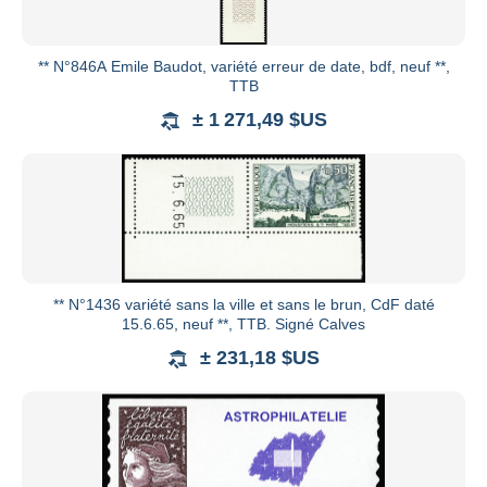
** N°846A Emile Baudot, variété erreur de date, bdf, neuf **,
TTB
± 1 271,49 $US
** N°1436 variété sans la ville et sans le brun, CdF daté
15.6.65, neuf **, TTB. Signé Calves
± 231,18 $US