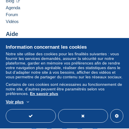
Blog
Agenda
Forum
Vidéos
Aide
Centre d'aide
Information concernant les cookies
Acheter sur Delcampe
Notre site utilise des cookies pour les finalités suivantes : vous
Vendre sur Delcampe
fournir les services demandés, assurer la sécurité sur notre
plateforme, garder en mémoire vos préférences afin de rendre
Un site sécurisé
votre navigation plus agréable, réaliser des statistiques dans le
but d’adapter notre site à vos besoins, afficher des vidéos et
vous permettre de partager du contenu sur les réseaux sociaux.
Certains de ces cookies sont nécessaires au fonctionnement de
notre site, d’autres peuvent être paramétrés selon vos
préférences.
En savoir plus
Voir plus
Français
USD
Mode standard
America/