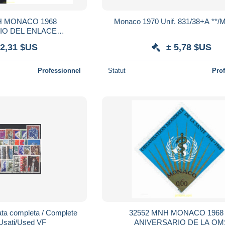
H MONACO 1968
Monaco 1970 Unif. 831/38+A **
IO DEL ENLACE
RIO CON NIZA
 2,31 $US
± 5,78 $US
Professionnel
Statut
Pro
ta completa / Complete
32552 MNH MONACO 1968
 Usati/Used VF
ANIVERSARIO DE LA OM