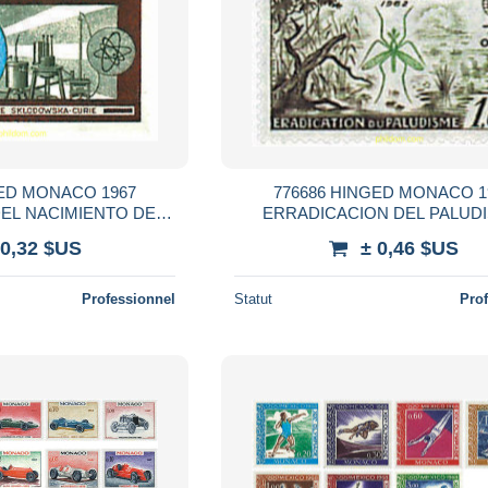
GED MONACO 1967
776686 HINGED MONACO 1
EL NACIMIENTO DE
ERRADICACION DEL PALUD
ODOWSKA-CURIE
 0,32 $US
± 0,46 $US
Professionnel
Statut
Pro