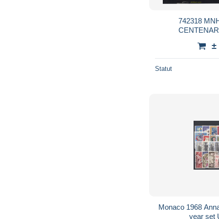
742318 MN
CENTENAR
FERROVIA
±
Statut
Monaco 1968 Anna
year set