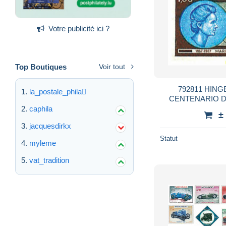
Votre publicité ici ?
Top Boutiques
Voir tout
792811 HIN
la_postale_phila
CENTENARIO D
MARIE SKL
caphila
±
jacquesdirkx
Statut
myleme
vat_tradition