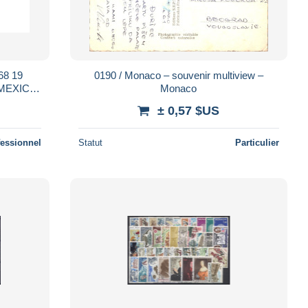
8 19
0190 / Monaco – souvenir multiview –
MEXICO
Monaco
± 0,57 $US
fessionnel
Statut
Particulier