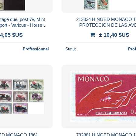
age due, post 7v, Mint
213024 HINGED MONACO 1
ort - Various - Horses -
PROTECCION DE LAS AV
 Railways - Ships a..
 4,05 $US
± 10,40 $US
Professionnel
Statut
Pro
GED MONACO 1961
792881 HINGED MONACO 1