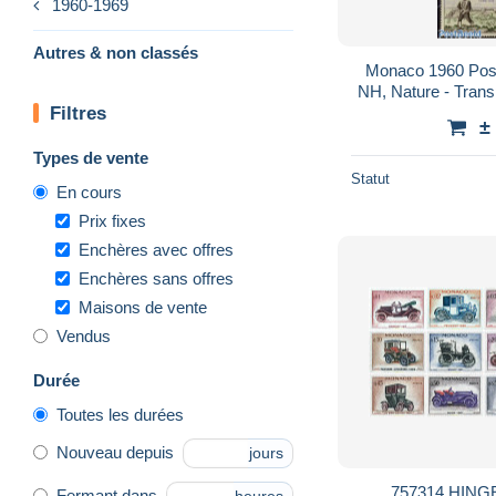
1960-1969
Autres & non classés
Monaco 1960 Post
NH, Nature - Transp
Filtres
Post - Coaches -
±
Types de vente
Statut
En cours
Prix fixes
Enchères avec offres
Enchères sans offres
Maisons de vente
Vendus
Durée
Toutes les durées
Nouveau depuis
jours
757314 HIN
Fermant dans