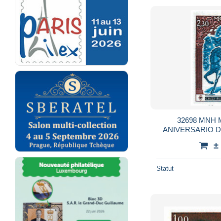
32698 MNH 
ANIVERSARIO D
M
±
Statut