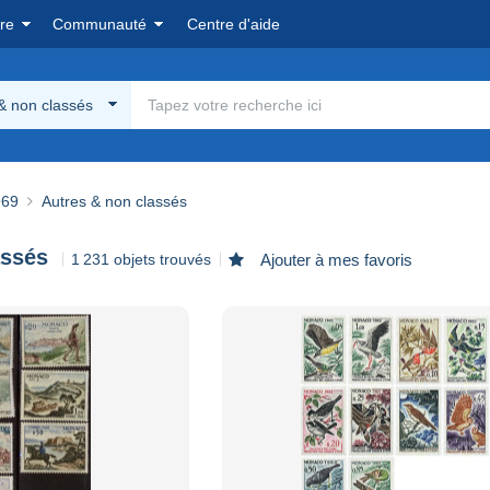
re
Communauté
Centre d'aide
& non classés
969
Autres & non classés
assés
1 231 objets trouvés
Ajouter à mes favoris