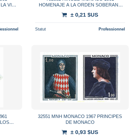
LA VIDA
HOMENAJE A LA ORDEN SOBERANA
DE MALTA
± 0,21 $US
fessionnel
Statut
Professionnel
961
32551 MNH MONACO 1967 PRINCIPES
 LOS
DE MONACO
IA
± 0,93 $US