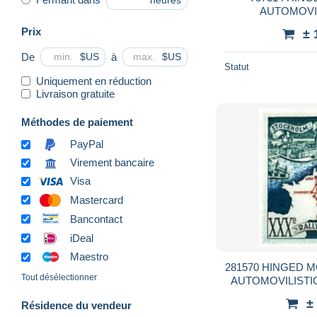
heures
AUTOMOVI
Prix
± 
De
à
$US
$US
Statut
Uniquement en réduction
Livraison gratuite
Méthodes de paiement
PayPal
Virement bancaire
Visa
Mastercard
Bancontact
iDeal
Maestro
281570 HINGED M
Tout désélectionner
AUTOMOVILIST
±
Résidence du vendeur