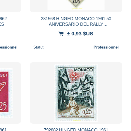
962
281568 HINGED MONACO 1961 50
ES
ANIVERSARIO DEL RALLY
AUTOMOVILISTICO DE MONTECARLO
± 0,93 $US
fessionnel
Statut
Professionnel
961
792882 HINGED MONACO 1961