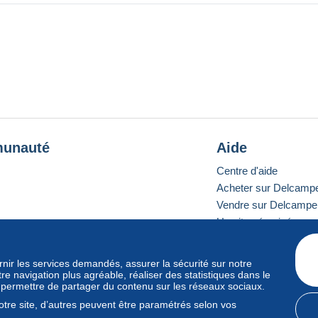
unauté
Aide
Centre d'aide
Acheter sur Delcamp
Vendre sur Delcampe
Un site sécurisé
ournir les services demandés, assurer la sécurité sur notre
e navigation plus agréable, réaliser des statistiques dans le
e standard
s permettre de partager du contenu sur les réseaux sociaux.
tre site, d’autres peuvent être paramétrés selon vos