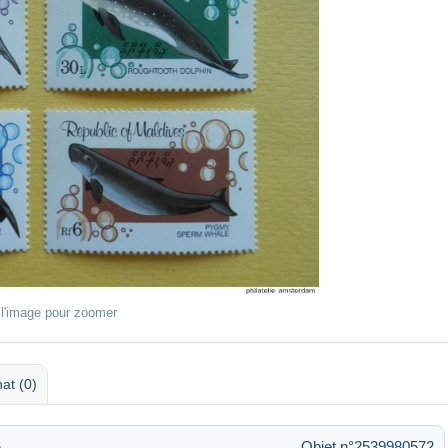
 l'image pour zoomer
at (0)
6
Objet n°2539980572