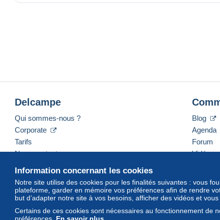
Delcampe
Comm
Qui sommes-nous ?
Blog
Corporate
Agenda
Tarifs
Forum
Nous contacter
Vidéos
Information concernant les cookies
Notre site utilise des cookies pour les finalités suivantes : vous f
plateforme, garder en mémoire vos préférences afin de rendre votr
Français
USD
America/Indiana/Vevay
Mod
but d’adapter notre site à vos besoins, afficher des vidéos et vou
Certains de ces cookies sont nécessaires au fonctionnement de no
préférences.
En savoir plus