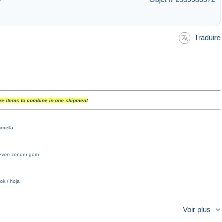
Traduire
re items to combine in one shipment
arnella
geven zonder gom
lok / hoja
Voir plus