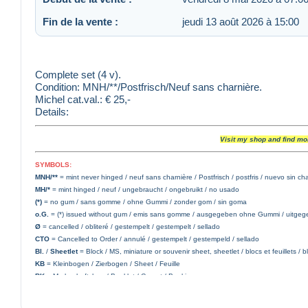
Fin de la vente :
jeudi 13 août 2026 à 15:00
Complete set (4 v).
Condition: MNH/**/Postfrisch/Neuf sans charnière.
Michel cat.val.: € 25,-
Details:
Visit my shop and find mo
SYMBOLS:
MNH/**
= mint never hinged / neuf sans charnière / Postfrisch / postfris / nuevo sin ch
MH/*
= mint hinged / neuf / ungebraucht / ongebruikt / no usado
(*)
= no gum / sans gomme / ohne Gummi / zonder gom / sin goma
o.G.
= (*) issued without gum / emis sans gomme / ausgegeben ohne Gummi / uitge
Ø
= cancelled / obliteré / gestempelt / gestempelt / sellado
CTO
= Cancelled to Order / annulé / gestempelt / gestempeld / sellado
Bl.
/
Sheetlet
= Block / MS, miniature or souvenir sheet, sheetlet / blocs et feuillets / b
KB
= Kleinbogen / Zierbogen / Sheet / Feuille
BK
= Markenheftchen / Booklet / Carnet / Boekje