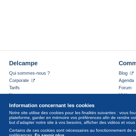
Delcampe
Comm
Qui sommes-nous ?
Blog
Corporate
Agenda
Tarifs
Forum
Nous contacter
Vidéos
Information concernant les cookies
Notre site utilise des cookies pour les finalités suivantes : vous f
plateforme, garder en mémoire vos préférences afin de rendre votr
Français
USD
America/Indiana/Vevay
Mod
but d’adapter notre site à vos besoins, afficher des vidéos et vou
Certains de ces cookies sont nécessaires au fonctionnement de no
préférences.
En savoir plus