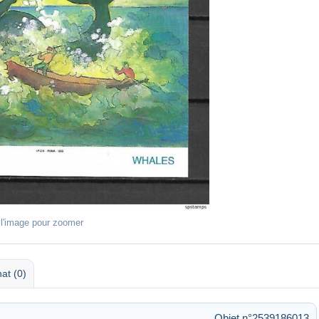
 l'image pour zoomer
at (0)
Objet n°2539186013