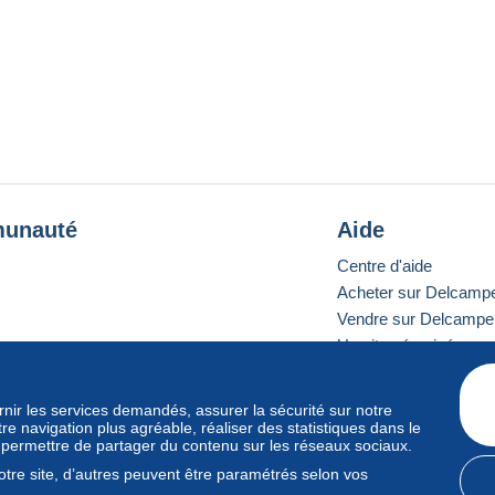
unauté
Aide
Centre d'aide
Acheter sur Delcamp
Vendre sur Delcampe
Un site sécurisé
ournir les services demandés, assurer la sécurité sur notre
e navigation plus agréable, réaliser des statistiques dans le
e standard
s permettre de partager du contenu sur les réseaux sociaux.
tre site, d’autres peuvent être paramétrés selon vos