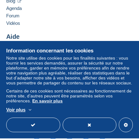
Blog
remboursé par le vendeur à l’acheteur. Un achat
Agenda
non payé peut entraîner des conséquences au
Forum
niveau du compte de l’acheteur.
Vidéos
Si les conditions de vente du vendeur comportent
des clauses relatives au paiement, celles-ci sont à
Aide
considérer comme nulles et non avenues. Les
conditions de paiement du site Delcampe, telles
Centre d'aide
Information concernant les cookies
que définies dans les
conditions d’utilisation
, sont
Acheter sur Delcampe
les seules applicables.
Notre site utilise des cookies pour les finalités suivantes : vous
Vendre sur Delcampe
fournir les services demandés, assurer la sécurité sur notre
Les achats doivent être payés dans les
14 jours
plateforme, garder en mémoire vos préférences afin de rendre
Un site sécurisé
votre navigation plus agréable, réaliser des statistiques dans le
suivant la réception du décompte final de la part du
but d’adapter notre site à vos besoins, afficher des vidéos et
vendeur.
vous permettre de partager du contenu sur les réseaux sociaux.
Certains de ces cookies sont nécessaires au fonctionnement de
notre site, d’autres peuvent être paramétrés selon vos
Frais envoi :
préférences.
En savoir plus
Voir plus
Pour la France
Français
USD
Mode standard
America/
jusqu'à 20 grammes
: 1.60€
envoi normal