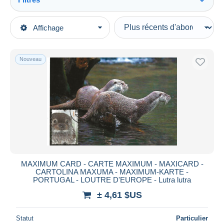
Tout voir
Types de vente
Affichage
Catégories principales
En cours
Timbres
Prix fixes
Thèmes
Nouveau
Enchères avec offres
Animaux & Faune
Enchères sans offres
Mammifères Marins
Maisons de vente
Vendus
Autres & non classés
Durée
Toutes les durées
Nouveau
jours
MAXIMUM CARD - CARTE MAXIMUM - MAXICARD -
depuis
CARTOLINA MAXUMA - MAXIMUM-KARTE -
Fermant
PORTUGAL - LOUTRE D'EUROPE - Lutra lutra
heures
dans
± 4,61 $US
Prix
Statut
Particulier