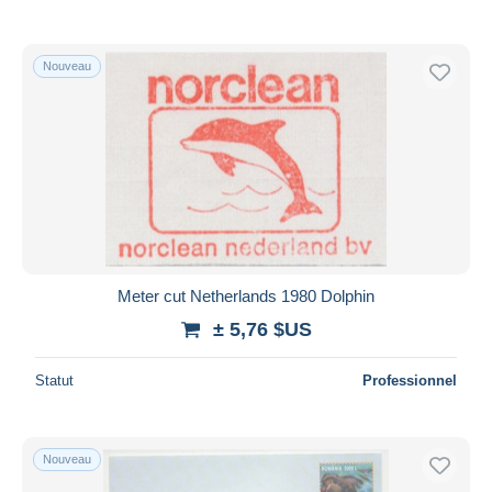
De
à
$US
$US
Uniquement en réduction
Livraison gratuite
Nouveau
Méthodes de paiement
PayPal
Virement bancaire
Visa
Mastercard
Bancontact
iDeal
Meter cut Netherlands 1980 Dolphin
Maestro
± 5,76 $US
Tout désélectionner
Statut
Professionnel
Résidence du vendeur
Monde entier
Nouveau