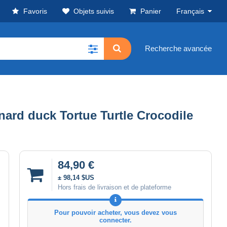
Favoris
Objets suivis
Panier
Français
Recherche avancée
ard duck Tortue Turtle Crocodile
84,90 €
± 98,14 $US
Hors frais de livraison et de plateforme
Pour pouvoir acheter, vous devez vous
connecter.