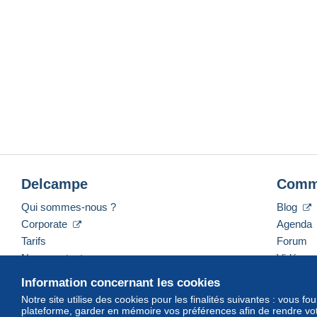
Delcampe
Comm
Qui sommes-nous ?
Blog
Corporate
Agenda
Tarifs
Forum
Nous contacter
Vidéos
Information concernant les cookies
Notre site utilise des cookies pour les finalités suivantes : vous f
plateforme, garder en mémoire vos préférences afin de rendre votr
Français
USD
America/Indiana/Vevay
Mod