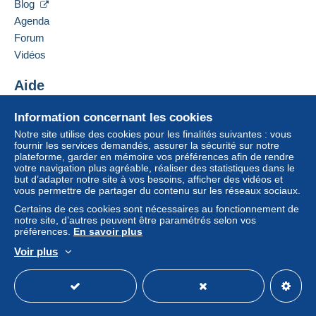
1510
syens
Blog
Un paiement ne passant pas par
le système de
Suisse
Agenda
paiement integré au site
sera remboursé par le
Forum
vendeur à l’acheteur. Un achat non payé peut
Ajouter ce vendeur aux favoris
entraîner des conséquences au niveau du compte
Vidéos
Contacter le vendeur
de l’acheteur.
Ajouter ce vendeur à ma liste noire
Aide
Si les conditions de vente du vendeur comportent
des clauses relatives au paiement, celles-ci sont à
Centre d'aide
Information concernant les cookies
considérer comme nulles et non avenues. Les
Acheter sur Delcampe
Notre site utilise des cookies pour les finalités suivantes : vous
conditions de paiement du site Delcampe, telles
Vendre sur Delcampe
fournir les services demandés, assurer la sécurité sur notre
que définies dans les
conditions d’utilisation
, sont
plateforme, garder en mémoire vos préférences afin de rendre
Un site sécurisé
les seules applicables.
votre navigation plus agréable, réaliser des statistiques dans le
but d’adapter notre site à vos besoins, afficher des vidéos et
Les achats doivent être payés dans les
14 jours
vous permettre de partager du contenu sur les réseaux sociaux.
suivant la réception du décompte final de la part du
Certains de ces cookies sont nécessaires au fonctionnement de
vendeur.
notre site, d’autres peuvent être paramétrés selon vos
préférences.
En savoir plus
Garantie :
Voir plus
Droit de rétractation
|
Frais de retour à charge de
Français
USD
Mode standard
America/
l’acheteur.
Pour connaître les délais de retour et de
remboursement du lot, consultez les
conditions
générales d’utilisation
.