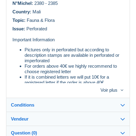
N°Michel:
2380 - 2385
Country:
Mali
Topic:
Fauna & Flora
Issue:
Perforated
Important Information
Pictures only in perforated but according to
description stamps are available in perforated or
imperforated
For orders above 40€ we highly recommend to
choose registered letter
If it is combined letters we will put 10€ for a
registered letter if the order is above 40€
Voir plus
Conditions
Vendeur
Destination :
Voir la liste des pays
Question (0)