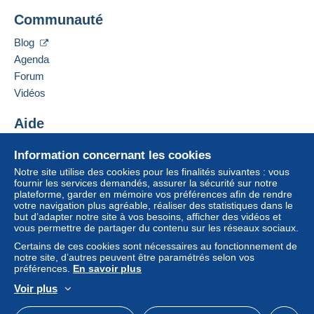
Se
S'inscri
connect
re
Communauté
er
Lettre recommandée (grand format/grande
Ajouter ce vendeur aux favoris
lettre) + assurance (suivi)
Blog
Contacter le vendeur
Agenda
13,20 €
Ajouter ce vendeur à ma liste noire
Forum
Vidéos
Conditions de paiement :
Aide
Tous les paiements se font par le site Delcampe. En
fonction des possibilités proposées par le vendeur, vous
Centre d'aide
pouvez utiliser
PayPal
, ajouter une
carte de
Information concernant les cookies
Acheter sur Delcampe
crédit/débit
ou faire un
virement
. Aucun paiement n’est
Notre site utilise des cookies pour les finalités suivantes : vous
Vendre sur Delcampe
réalisé par chèque ou virement bancaire direct au
fournir les services demandés, assurer la sécurité sur notre
plateforme, garder en mémoire vos préférences afin de rendre
Un site sécurisé
vendeur.
votre navigation plus agréable, réaliser des statistiques dans le
but d’adapter notre site à vos besoins, afficher des vidéos et
L’acheteur utilise les moyens de paiement disponibles
vous permettre de partager du contenu sur les réseaux sociaux.
sur Delcampe dans la page "
Mes achats : A payer
".
Certains de ces cookies sont nécessaires au fonctionnement de
Un paiement ne passant pas par
le système de
notre site, d’autres peuvent être paramétrés selon vos
préférences.
En savoir plus
paiement integré au site
sera remboursé par le
vendeur à l’acheteur. Un achat non payé peut entraîner
Voir plus
des conséquences au niveau du compte de l’acheteur.
Français
USD
Mode standard
America/