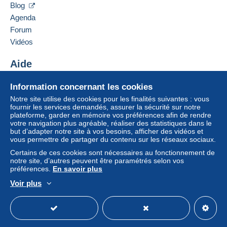
Blog
Un paiement ne passant pas par
le système de
Agenda
paiement integré au site
sera remboursé par le
Forum
vendeur à l’acheteur. Un achat non payé peut
entraîner des conséquences au niveau du compte
Vidéos
de l’acheteur.
Aide
Si les conditions de vente du vendeur comportent
des clauses relatives au paiement, celles-ci sont à
Centre d'aide
Information concernant les cookies
considérer comme nulles et non avenues. Les
Acheter sur Delcampe
conditions de paiement du site Delcampe, telles
Notre site utilise des cookies pour les finalités suivantes : vous
Vendre sur Delcampe
fournir les services demandés, assurer la sécurité sur notre
que définies dans les
conditions d’utilisation
, sont
plateforme, garder en mémoire vos préférences afin de rendre
Un site sécurisé
les seules applicables.
votre navigation plus agréable, réaliser des statistiques dans le
but d’adapter notre site à vos besoins, afficher des vidéos et
Les achats doivent être payés dans les
14 jours
vous permettre de partager du contenu sur les réseaux sociaux.
suivant la réception du décompte final de la part du
Certains de ces cookies sont nécessaires au fonctionnement de
vendeur.
notre site, d’autres peuvent être paramétrés selon vos
préférences.
En savoir plus
Garantie :
Voir plus
Droit de rétractation
|
Frais de retour à charge de
Français
USD
Mode standard
America/
l’acheteur.
Pour connaître les délais de retour et de
remboursement du lot, consultez les
conditions