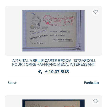
De
à
$US
$US
Uniquement en réduction
Livraison gratuite
Méthodes de paiement
PayPal
Virement bancaire
Visa
Mastercard
Bancontact
AJ18 ITALIA BELLE CARTE RECOM. 1972 ASCOLI
iDeal
POUR TORRE +AFFRANC.MECA. INTERESSANT
Maestro
± 10,37 $US
Tout désélectionner
Statut
Particulier
Résidence du vendeur
Monde entier