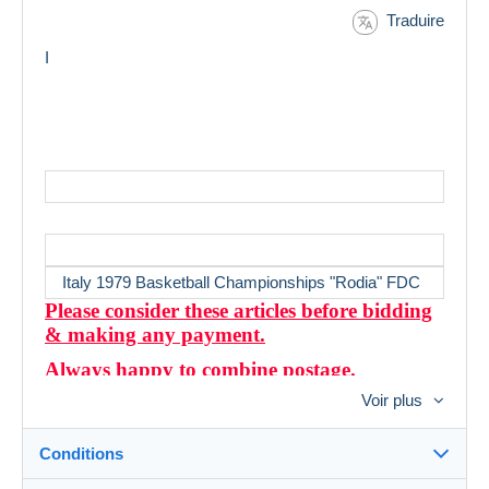
Traduire
I
Italy 1979 Basketball Championships "Rodia" FDC
Please consider these articles before bidding
& making any payment.
Always happy to combine postage.
Voir plus
If bidding on more than one item and are successful,
do not make any payment until I send an invoice, so I
can adjust the postage.
Conditions
INTERNATIONAL POST
: The ordinary