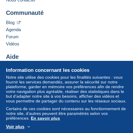
tracking number) for $7.00
Pour avoir accès aux informations
Ajouter ce vendeur aux favoris
Cette zone comprend
un pays
.
de livraison, vous devez être
Every extra item on the same invoice will incur 25c.
Communauté
Contacter le vendeur
membre et ouvrir une session.
Ajouter ce vendeur à ma liste noire
All CLIENTS - IF YOU CHOOSE NOT TO
Mode de livraison
Blog
PAY FOR REGISTERED or Trackable
Se
Agenda
S'inscri
POST,
Paiement par :
connect
re
Forum
er
I WILL NOT ACCEPT ANY LIABILITY FOR
Vidéos
NON-DELIVERY –
Lettre (format normal/petite lettre)
1,80 €
"IT IS YOUR RISK!"
Aide
Lettre recommandée (format normal/petite
Centre d'aide
lettre) (suivi)
Information concernant les cookies
Acheter sur Delcampe
4,60 €
Notre site utilise des cookies pour les finalités suivantes : vous
Vendre sur Delcampe
fournir les services demandés, assurer la sécurité sur notre
plateforme, garder en mémoire vos préférences afin de rendre
Un site sécurisé
votre navigation plus agréable, réaliser des statistiques dans le
but d’adapter notre site à vos besoins, afficher des vidéos et
Conditions de paiement :
vous permettre de partager du contenu sur les réseaux sociaux.
Tous les paiements se font par le site Delcampe. En
Certains de ces cookies sont nécessaires au fonctionnement de
fonction des possibilités proposées par le vendeur, vous
notre site, d’autres peuvent être paramétrés selon vos
pouvez utiliser
PayPal
, ajouter une
carte de
préférences.
En savoir plus
crédit/débit
ou faire un
virement
. Aucun paiement n’est
Voir plus
réalisé par chèque ou virement bancaire direct au
Français
USD
Mode standard
America/