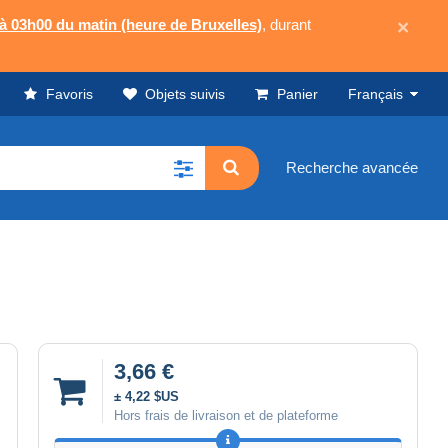
 à 03h00 du matin (heure de Bruxelles)
, durant
×
Favoris
Objets suivis
Panier
Français
Recherche avancée
3,66 €
± 4,22 $US
Hors frais de livraison et de plateforme