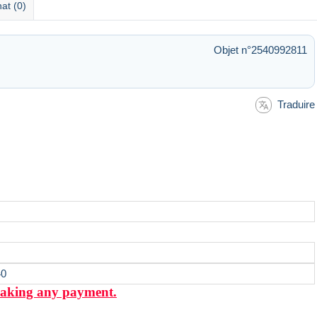
at (0)
Objet n°2540992811
Traduire
40
 making any payment.