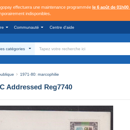
Mangopay effectuera une maintenance programmée
le 6 août de 01h00
emporairement indisponibles.
re
Communauté
Centre d'aide
les catégories
publique
1971-80: marcophilie
FDC Addressed Reg7740