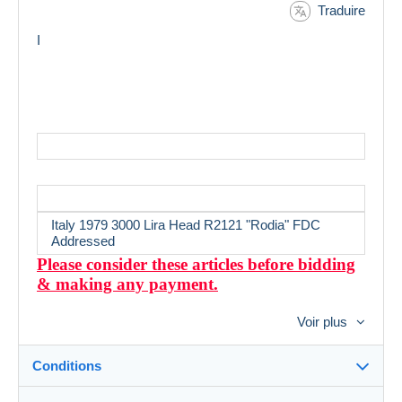
Traduire
I
Italy 1979 3000 Lira Head R2121 "Rodia" FDC
Addressed
Please consider these articles before bidding
& making any payment.
Always happy to combine postage.
Voir plus
If bidding on more than one item and are successful,
do not make any payment until I send an invoice, so I
Conditions
can adjust the postage.
INTERNATIONAL POST
: The ordinary