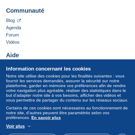
I will ship worldwide by STANDARD airmail (no
Pour avoir accès aux informations
Ajouter ce vendeur aux favoris
tracking number) for $7.00
Cette zone comprend
un pays
.
de livraison, vous devez être
Communauté
Contacter le vendeur
membre et ouvrir une session.
Every extra item on the same invoice will incur 25c.
Ajouter ce vendeur à ma liste noire
Mode de livraison
Blog
All CLIENTS - IF YOU CHOOSE NOT TO
Se
Agenda
S'inscri
PAY FOR REGISTERED or Trackable
Paiement par :
connect
re
Forum
er
POST,
Vidéos
I WILL NOT ACCEPT ANY LIABILITY FOR
Lettre (format normal/petite lettre)
NON-DELIVERY –
1,80 €
Aide
"IT IS YOUR RISK!"
Lettre recommandée (format normal/petite
Centre d'aide
lettre) (suivi)
Information concernant les cookies
Acheter sur Delcampe
Notre site utilise des cookies pour les finalités suivantes : vous
4,60 €
Vendre sur Delcampe
fournir les services demandés, assurer la sécurité sur notre
plateforme, garder en mémoire vos préférences afin de rendre
Un site sécurisé
votre navigation plus agréable, réaliser des statistiques dans le
but d’adapter notre site à vos besoins, afficher des vidéos et
Conditions de paiement :
vous permettre de partager du contenu sur les réseaux sociaux.
Tous les paiements se font par le site Delcampe. En
Certains de ces cookies sont nécessaires au fonctionnement de
fonction des possibilités proposées par le vendeur, vous
notre site, d’autres peuvent être paramétrés selon vos
pouvez utiliser
PayPal
, ajouter une
carte de
préférences.
En savoir plus
crédit/débit
ou faire un
virement
. Aucun paiement n’est
Voir plus
réalisé par chèque ou virement bancaire direct au
Français
USD
Mode standard
America/
vendeur.