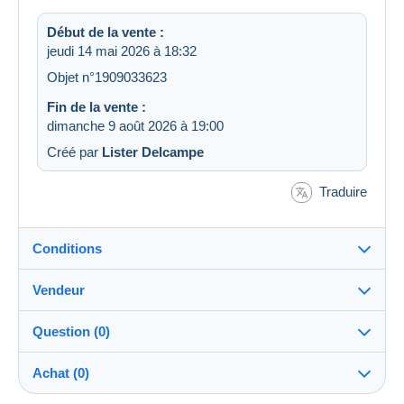
Début de la vente :
jeudi 14 mai 2026 à 18:32
Objet n°1909033623
Fin de la vente :
dimanche 9 août 2026 à 19:00
Créé par
Lister Delcampe
Traduire
Conditions
Vendeur
Destination :
Voir la liste des pays
Question (0)
mephistopheles2109
100%
(21262x)
Expédition :
Achat (0)
Envoi après paiement
PRO
Boutique