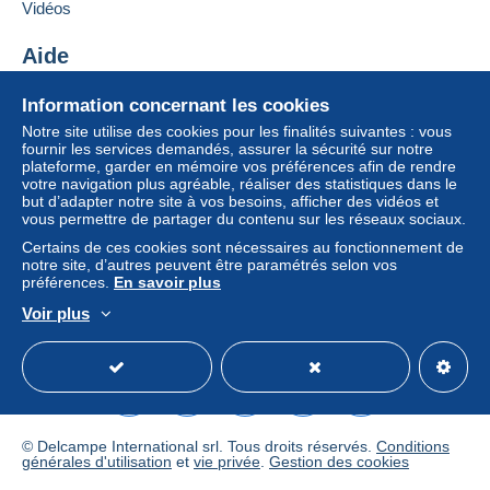
Si les conditions de vente du vendeur comportent
Vidéos
1010
Wien
des clauses relatives au paiement, celles-ci sont à
Autriche
considérer comme nulles et non avenues. Les
Aide
conditions de paiement du site Delcampe, telles
Centre d'aide
Ajouter ce vendeur aux favoris
que définies dans les
conditions d’utilisation
, sont
Information concernant les cookies
Contacter le vendeur
Acheter sur Delcampe
les seules applicables.
Notre site utilise des cookies pour les finalités suivantes : vous
Ajouter ce vendeur à ma liste noire
Vendre sur Delcampe
fournir les services demandés, assurer la sécurité sur notre
Les achats doivent être payés dans les
14 jours
plateforme, garder en mémoire vos préférences afin de rendre
Un site sécurisé
suivant la réception du décompte final de la part du
votre navigation plus agréable, réaliser des statistiques dans le
vendeur.
but d’adapter notre site à vos besoins, afficher des vidéos et
vous permettre de partager du contenu sur les réseaux sociaux.
Garantie :
Certains de ces cookies sont nécessaires au fonctionnement de
Droit de rétractation
|
Frais de retour à charge de
notre site, d’autres peuvent être paramétrés selon vos
l’acheteur.
préférences.
En savoir plus
Pour connaître les délais de retour et de
Voir plus
remboursement du lot, consultez les
conditions
Français
USD
Mode standard
America/
générales d’utilisation
.
© Delcampe International srl. Tous droits réservés.
Conditions
générales d'utilisation
et
vie privée
.
Gestion des cookies
Frais de Port appliqués (lettre) / Shipping Costs