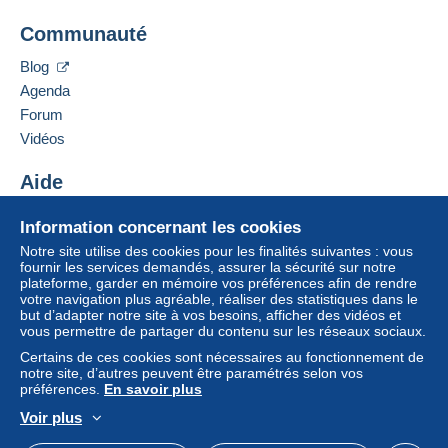
Lettre recommandée (format normal/petite
Ajouter ce vendeur aux favoris
lettre) (suivi)
Communauté
Contacter le vendeur
Ajouter ce vendeur à ma liste noire
Blog
Paiement par :
Pour avoir accès aux informations
Agenda
de livraison, vous devez être
De 1 à 5 objets
Forum
membre et ouvrir une session.
4,40 €
Vidéos
Se
S'inscri
connect
De 6 à 10 objets
re
Aide
er
5,20 €
Centre d'aide
Information concernant les cookies
De 11 à 15 objets
Acheter sur Delcampe
Notre site utilise des cookies pour les finalités suivantes : vous
6,10 €
Vendre sur Delcampe
fournir les services demandés, assurer la sécurité sur notre
plateforme, garder en mémoire vos préférences afin de rendre
Un site sécurisé
De 16 à 20 objets
votre navigation plus agréable, réaliser des statistiques dans le
but d’adapter notre site à vos besoins, afficher des vidéos et
7,00 €
vous permettre de partager du contenu sur les réseaux sociaux.
Certains de ces cookies sont nécessaires au fonctionnement de
À partir de 21
notre site, d’autres peuvent être paramétrés selon vos
7,80 €
préférences.
En savoir plus
Voir plus
Français
USD
Mode standard
America/