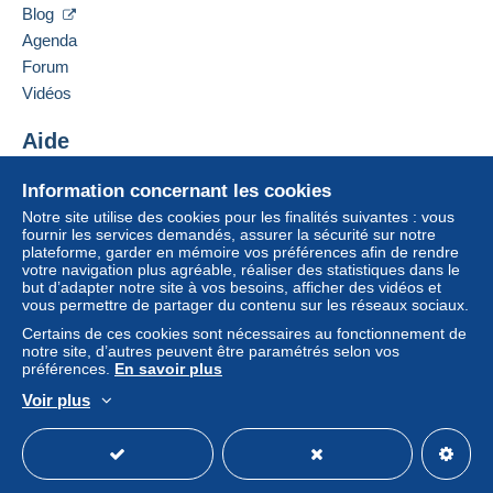
Blog
Agenda
Forum
Vidéos
Aide
Centre d'aide
Information concernant les cookies
Acheter sur Delcampe
Notre site utilise des cookies pour les finalités suivantes : vous
Vendre sur Delcampe
fournir les services demandés, assurer la sécurité sur notre
plateforme, garder en mémoire vos préférences afin de rendre
Un site sécurisé
votre navigation plus agréable, réaliser des statistiques dans le
but d’adapter notre site à vos besoins, afficher des vidéos et
vous permettre de partager du contenu sur les réseaux sociaux.
Certains de ces cookies sont nécessaires au fonctionnement de
notre site, d’autres peuvent être paramétrés selon vos
préférences.
En savoir plus
Voir plus
Français
USD
Mode standard
America/