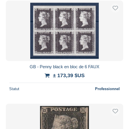
Uniquement en réduction
Livraison gratuite
Méthodes de paiement
PayPal
Virement bancaire
Visa
Mastercard
Bancontact
GB - Penny black en bloc de 6 FAUX
iDeal
± 173,39 $US
Maestro
Tout désélectionner
Statut
Professionnel
Résidence du vendeur
Monde entier