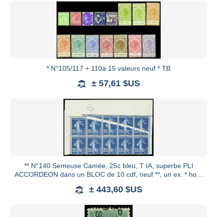
* N°105/117 + 110a 15 valeurs neuf * TB
± 57,61 $US
** N°140 Semeuse Camée, 25c bleu, T IA, superbe PLI
ACCORDEON dans un BLOC de 10 cdf, neuf **, un ex. * hors
variété, TT
± 443,60 $US