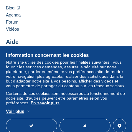
Blog
Agenda
Forum
Vidéos
Aide
Centre d'aide
Information concernant les cookies
Acheter sur Delcampe
Notre site utilise des cookies pour les finalités suivantes : vous
Vendre sur Delcampe
fournir les services demandés, assurer la sécurité sur notre
plateforme, garder en mémoire vos préférences afin de rendre
Un site sécurisé
votre navigation plus agréable, réaliser des statistiques dans le
but d’adapter notre site à vos besoins, afficher des vidéos et
vous permettre de partager du contenu sur les réseaux sociaux.
Certains de ces cookies sont nécessaires au fonctionnement de
notre site, d’autres peuvent être paramétrés selon vos
préférences.
En savoir plus
Voir plus
Français
USD
Mode standard
America/