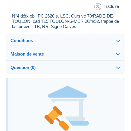
Traduire
N°4 défx obl. PC 2620 s. LSC, Cursive 78/RADE-DE-
TOULON, càd T15 TOULON-S-MER 20/4/52, frappe de
la cursive TTB, RR. Signé Calves
Conditions
Maison de vente
Frais à
Voir les conditions de la Maison de vente
charge de l'acheteur : 0 %
Question (0)
Pour poser une question, vous devez ouvrir
une session.
Ouvrir une session