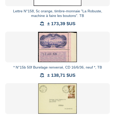
Lettre N°158, 5c orange, timbre-monnaie "La Robuste,
machine à faire les boutons". TB
± 173,39 $US
* N°15b 50f Burelage renversé, CD 16/6/36, neuf *, TB
± 138,71 $US