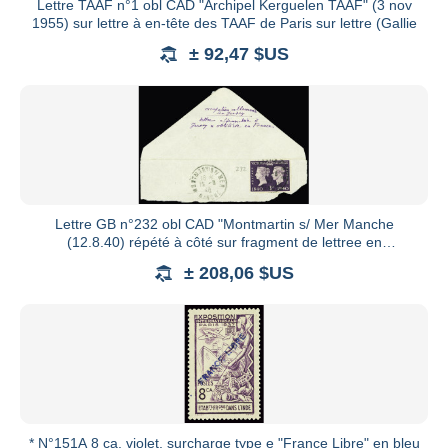
Lettre TAAF n°1 obl CAD "Archipel Kerguelen TAAF" (3 nov
1955) sur lettre à en-tête des TAAF de Paris sur lettre (Gallie
± 92,47 $US
Lettre GB n°232 obl CAD "Montmartin s/ Mer Manche
(12.8.40) répété à côté sur fragment de lettree en
provenance de Jerse
± 208,06 $US
* N°151A 8 ca. violet, surcharge type e "France Libre" en bleu