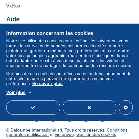
Vidéos
Aide
Centre d'aide
Information concernant les cookies
Acheter sur Delcampe
Notre site utilise des cookies pour les finalités suivantes : vous
Vendre sur Delcampe
fournir les services demandés, assurer la sécurité sur notre
plateforme, garder en mémoire vos préférences afin de rendre
Un site sécurisé
votre navigation plus agréable, réaliser des statistiques dans le
but d’adapter notre site à vos besoins, afficher des vidéos et
vous permettre de partager du contenu sur les réseaux sociaux.
Certains de ces cookies sont nécessaires au fonctionnement de
notre site, d’autres peuvent être paramétrés selon vos
préférences.
En savoir plus
Voir plus
Français
USD
Mode standard
America/
© Delcampe International srl. Tous droits réservés.
Conditions
générales d'utilisation
et
vie privée
.
Gestion des cookies