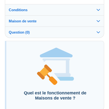
Conditions
Maison de vente
Frais à
Voir les conditions de la Maison de vente
charge de l'acheteur : 0 %
Question (0)
Informations complémentaires aux conditions de
vente
Pour poser une question, vous devez ouvrir
une session.
Ouvrir une session
Quel est le fonctionnement de
Maisons de vente ?