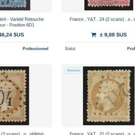
éré - Variété Retouche
Fra
eur - Position 6D1
46,24 $US
± 9,88 $US
Professionnel
Statut
Pro
Nouveau
France . Y&T . 21 (2 scans) . o . oblitéré
Fra