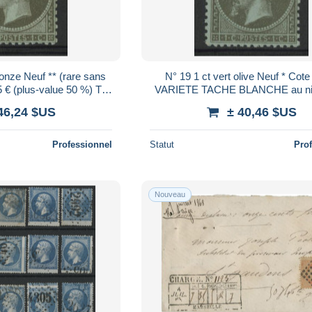
ronze Neuf ** (rare sans
N° 19 1 ct vert olive Neuf * Cote
5 € (plus-value 50 %) TB
VARIETE TACHE BLANCHE au ni
ir Suite
la barbe TB Voir Suite
46,24 $US
± 40,46 $US
Professionnel
Statut
Pro
Nouveau