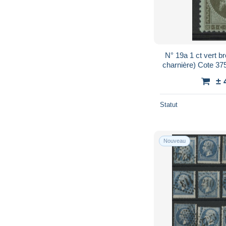
N° 19a 1 ct vert b
charnière) Cote 37
Vo
± 
Statut
Nouveau