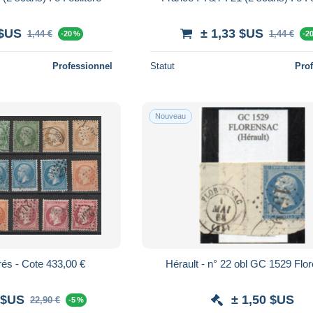
 $US
± 1,33 $US
1,44 €
1,44 €
-20 %
-2
Professionnel
Statut
Pro
Nouveau
rés - Cote 433,00 €
Hérault - n° 22 obl GC 1529 Flo
 $US
± 1,50 $US
22,90 €
-5 %