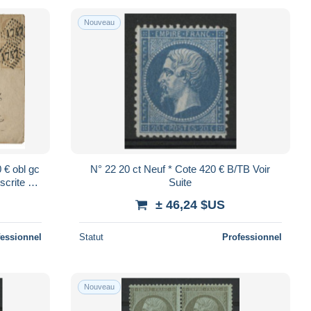
Nouveau
€ obl gc
N° 22 20 ct Neuf * Cote 420 € B/TB Voir
crite "8"
Suite
± 46,24 $US
fessionnel
Statut
Professionnel
Nouveau