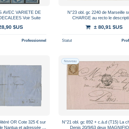
US AVEC VARIETE DE
N°23 obl. gc 2240 de Marseille s
CALEES Voir Suite
CHARGE au recto le descripti
chargement TB Voir Suite
28,90 $US
± 80,91 $US
Professionnel
Statut
Pro
Nouveau
blitéré OR Cote 325 € sur
N°21 obl. gc 892 + c.à.d (T15) La c
 de Nantua et adressée à
Denis 20/9/63 deux MAGNIF