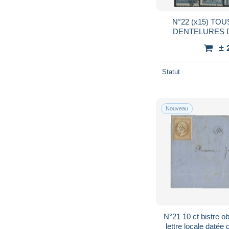
N°22 (x15) TO
DENTELURES DE
± 
Statut
Nouveau
N°21 10 ct bistre o
lettre locale datée