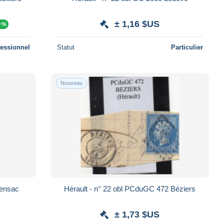
± 1,16 $US
0 %
fessionnel
Statut
Particulier
Nouveau
rensac
Hérault - n° 22 obl PCduGC 472 Béziers
± 1,73 $US