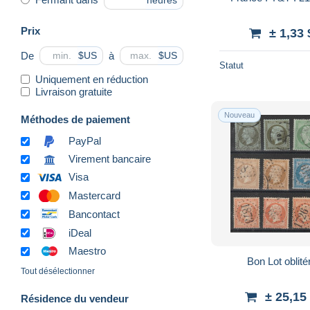
heures
Prix
± 1,33
De
à
$US
$US
Statut
Uniquement en réduction
Livraison gratuite
Nouveau
Méthodes de paiement
PayPal
Virement bancaire
Visa
Mastercard
Bancontact
iDeal
Maestro
Bon Lot oblité
Tout désélectionner
± 25,15
Résidence du vendeur