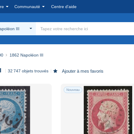
re
Communauté
Centre d'aide
poléon III
00
1862 Napoléon III
I
32 747 objets trouvés
Ajouter à mes favoris
Nouveau