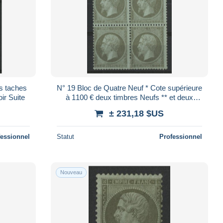
es taches
N° 19 Bloc de Quatre Neuf * Cote supérieure
ir Suite
à 1100 € deux timbres Neufs ** et deux
Neufs * TB Voir Suite
± 231,18 $US
fessionnel
Statut
Professionnel
Nouveau