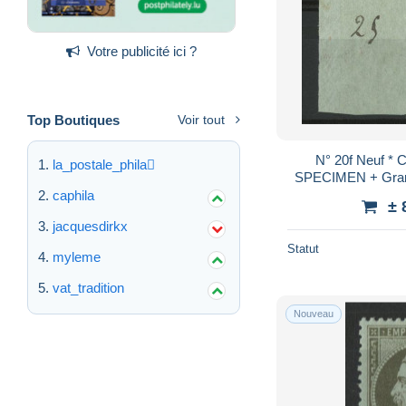
Votre publicité ici ?
Top Boutiques
Voir tout
N° 20f Neuf * 
la_postale_phila
SPECIMEN + Grand
A. Brun 
caphila
± 
jacquesdirkx
Statut
myleme
vat_tradition
Nouveau