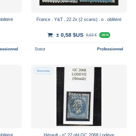
nce . Y&T . 24 (2 scans) . o . oblitéré
France . Y&T . 22 2x (2 scans) . o . oblitéré
± 0,58 $US
0,63 €
-20 %
fessionnel
Statut
Professionnel
Nouveau
nce . Y&T . 21 (2 scans) . o . oblitéré
Hérault - n° 22 obl GC 2068 Lodève