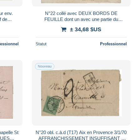
ur env.
N°22 collé avec DEUX BORDS DE
f de
FEUILLE dont un avec une partie du
"Controle /TP" Voir Suite
± 34,68 $US
fessionnel
Statut
Professionnel
Nouveau
hapelle St
N°20 obl. c.à.d (T17) Aix en Provence 3/1/70
IQUES
AFFRANCHISSEMENT INSUFFISANT +