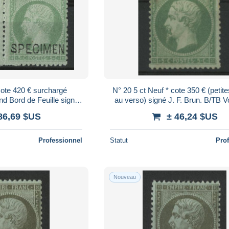
Cote 420 € surchargé
N° 20 5 ct Neuf * cote 350 € (petit
 Bord de Feuille signé
au verso) signé J. F. Brun. B/TB Vo
TB Voir Suite
86,69 $US
± 46,24 $US
Professionnel
Statut
Pro
Nouveau