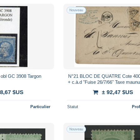
Nouveau
2 obl GC 3908 Targon
N°21 BLOC DE QUATRE Cote 400 
+ c.à.d "Fuise 26/7/66" Taxe maunus
TB Voir Suite
 8,67 $US
± 92,47 $US
Particulier
Statut
Pro
Nouveau