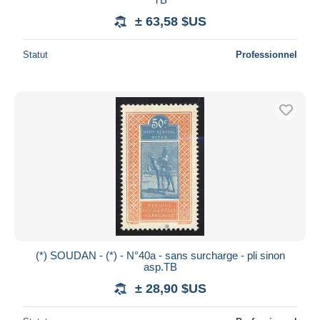
± 63,58 $US
Statut
Professionnel
(*) SOUDAN - (*) - N°40a - sans surcharge - pli sinon
asp.TB
± 28,90 $US