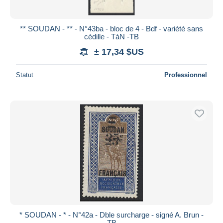
** SOUDAN - ** - N°43ba - bloc de 4 - Bdf - variété sans
cédille - TàN -TB
± 17,34 $US
Statut
Professionnel
* SOUDAN - * - N°42a - Dble surcharge - signé A. Brun -
TB