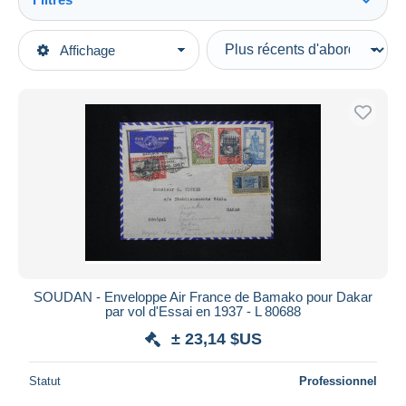
Tout voir
Types de vente
Affichage
Catégories principales
En cours
Timbres
Prix fixes
Europe
Enchères avec offres
France (ex-colonies & protectorats)
Enchères sans offres
Soudan (1894-1902)
Maisons de vente
Vendus
Autres & non classés
Durée
Toutes les durées
Nouveau
jours
SOUDAN - Enveloppe Air France de Bamako pour Dakar
depuis
par vol d'Essai en 1937 - L 80688
Fermant
heures
± 23,14 $US
dans
Prix
Statut
Professionnel