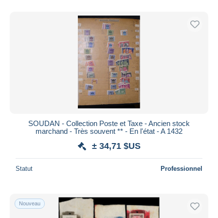
De
à
$US
$US
Uniquement en réduction
Livraison gratuite
Méthodes de paiement
PayPal
Virement bancaire
Visa
Mastercard
Bancontact
SOUDAN - Collection Poste et Taxe - Ancien stock
iDeal
marchand - Très souvent ** - En l'état - A 1432
Maestro
± 34,71 $US
Tout désélectionner
Statut
Professionnel
Résidence du vendeur
Monde entier
Nouveau