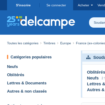
S'inscrire
Se connecter
Acheter
Vend
Soudan
Toutes les catégories
Timbres
Europe
France (ex-colonies
Catégories populaires
Souda
Neufs
Oblitéré
Oblitérés
Neufs
2 
Lettres & Documents
Lettres 
Autres &
Autres & non classés