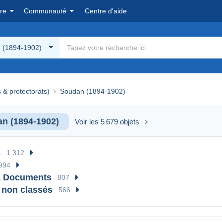
re
Communauté
Centre d'aide
 (1894-1902)
 & protectorats)
Soudan (1894-1902)
n (1894-1902)
Voir les 5 679 objets
s
1 312
994
& Documents
807
 non classés
566