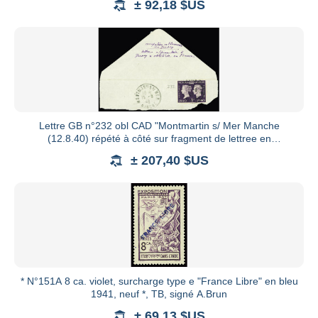
± 92,18 $US
Lettre GB n°232 obl CAD "Montmartin s/ Mer Manche
(12.8.40) répété à côté sur fragment de lettree en
provenance de Jerse
± 207,40 $US
* N°151A 8 ca. violet, surcharge type e "France Libre" en bleu
1941, neuf *, TB, signé A.Brun
± 69,13 $US