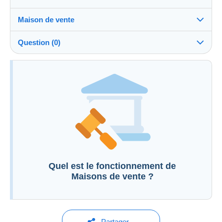
Maison de vente
Frais à
Voir les conditions de la Maison de vente
charge de l'acheteur : 0 %
Question (0)
Informations complémentaires aux conditions de
vente
Pour poser une question, vous devez ouvrir
une session.
Ouvrir une session
Quel est le fonctionnement de
Maisons de vente ?
Partager