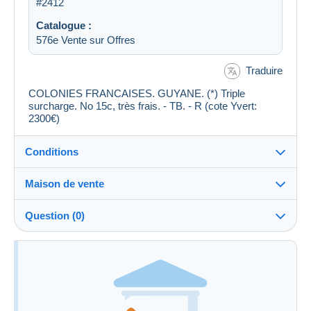
#2412
Catalogue :
576e Vente sur Offres
Traduire
COLONIES FRANCAISES. GUYANE. (*) Triple
surcharge. No 15c, très frais. - TB. - R (cote Yvert:
2300€)
Conditions
Maison de vente
Frais à
Voir les conditions de la Maison de vente
charge de l'acheteur : 10 %
Question (0)
Pour poser une question, vous devez ouvrir
une session.