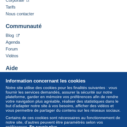
Corporate
Tarifs
Nous contacter
Communauté
Blog
Agenda
Forum
Vidéos
Aide
Centre d'aide
Information concernant les cookies
Acheter sur Delcampe
Notre site utilise des cookies pour les finalités suivantes : vous
Vendre sur Delcampe
fournir les services demandés, assurer la sécurité sur notre
plateforme, garder en mémoire vos préférences afin de rendre
Un site sécurisé
votre navigation plus agréable, réaliser des statistiques dans le
but d’adapter notre site à vos besoins, afficher des vidéos et
vous permettre de partager du contenu sur les réseaux sociaux.
Certains de ces cookies sont nécessaires au fonctionnement de
notre site, d’autres peuvent être paramétrés selon vos
préférences.
En savoir plus