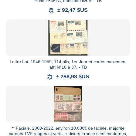
** No F5361A, dans son livret. - TB
± 92,47 $US
Lettre Lot. 1946-1959, 114 plis, 1er Jour et cartes maximum,
afft N°16 à 37. - TB
± 288,98 $US
** Faciale. 2000-2022, environ 10.000€ de faciale, majorité
carnets TVP rouges et verts, + divers France semi modernes,