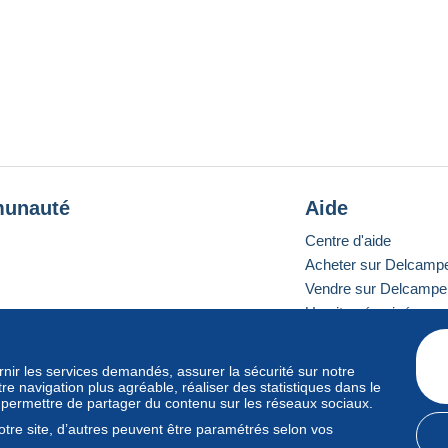
unauté
Aide
Centre d'aide
Acheter sur Delcamp
Vendre sur Delcampe
Un site sécurisé
ournir les services demandés, assurer la sécurité sur notre
e navigation plus agréable, réaliser des statistiques dans le
e standard
s permettre de partager du contenu sur les réseaux sociaux.
tre site, d’autres peuvent être paramétrés selon vos