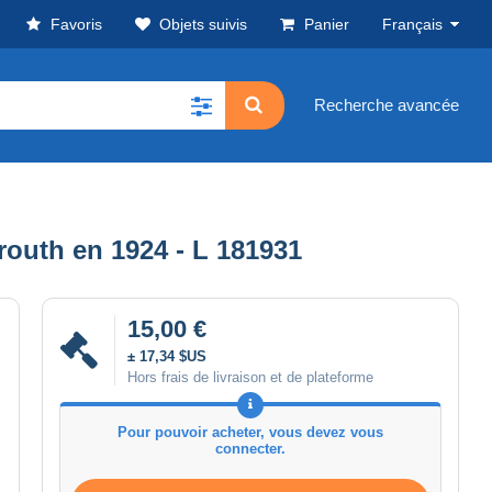
Favoris
Objets suivis
Panier
Français
Recherche avancée
outh en 1924 - L 181931
15,00 €
± 17,34 $US
Hors frais de livraison et de plateforme
Pour pouvoir acheter, vous devez vous
connecter.