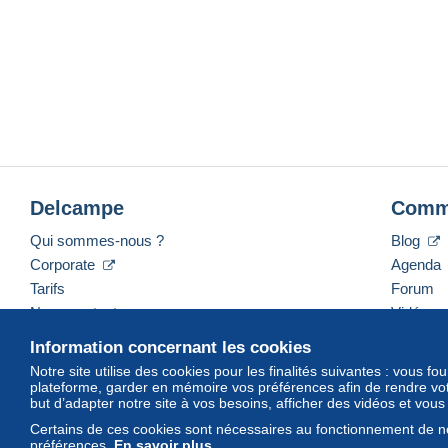
Delcampe
Comm
Qui sommes-nous ?
Blog
Corporate
Agenda
Tarifs
Forum
Nous contacter
Vidéos
Information concernant les cookies
Notre site utilise des cookies pour les finalités suivantes : vous f
plateforme, garder en mémoire vos préférences afin de rendre votr
Français
USD
America/Indiana/Vevay
Mod
but d’adapter notre site à vos besoins, afficher des vidéos et vou
Certains de ces cookies sont nécessaires au fonctionnement de no
préférences.
En savoir plus