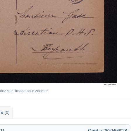
ntez sur l'image pour zoomer
re (0)
:11
Objet n°2520406028