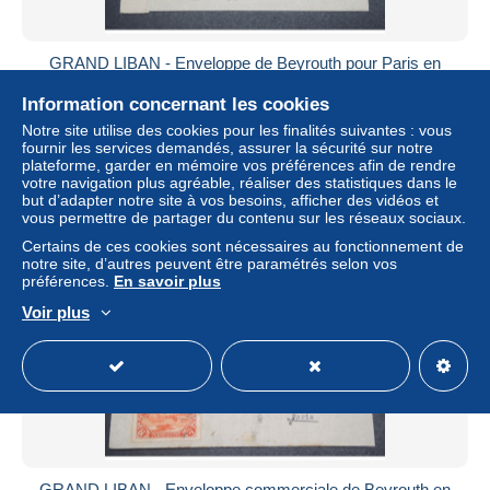
GRAND LIBAN - Enveloppe de Beyrouth pour Paris en
1945 avec contrôle postal , affranchissement plaisant - L
12540
Information concernant les cookies
± 23,14 $US
Notre site utilise des cookies pour les finalités suivantes : vous
fournir les services demandés, assurer la sécurité sur notre
plateforme, garder en mémoire vos préférences afin de rendre
Statut
Professionnel
votre navigation plus agréable, réaliser des statistiques dans le
but d’adapter notre site à vos besoins, afficher des vidéos et
vous permettre de partager du contenu sur les réseaux sociaux.
Certains de ces cookies sont nécessaires au fonctionnement de
notre site, d’autres peuvent être paramétrés selon vos
préférences.
En savoir plus
Voir plus
GRAND LIBAN - Enveloppe commerciale de Beyrouth en