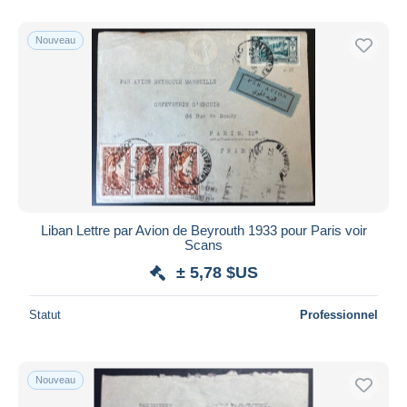
De
à
$US
$US
Uniquement en réduction
Nouveau
Livraison gratuite
Méthodes de paiement
PayPal
Virement bancaire
Visa
Mastercard
Bancontact
Liban Lettre par Avion de Beyrouth 1933 pour Paris voir
iDeal
Scans
Maestro
± 5,78 $US
Tout désélectionner
Statut
Professionnel
Résidence du vendeur
Monde entier
Nouveau