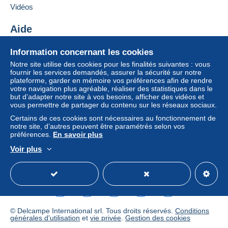
Ajouter ce vendeur aux favoris
Si les conditions de vente du vendeur comportent
Vidéos
Contacter le vendeur
des clauses relatives au paiement, celles-ci sont à
Ajouter ce vendeur à ma liste noire
considérer comme nulles et non avenues. Les
Aide
conditions de paiement du site Delcampe, telles
Centre d'aide
que définies dans les
conditions d’utilisation
, sont
Information concernant les cookies
Acheter sur Delcampe
les seules applicables.
Notre site utilise des cookies pour les finalités suivantes : vous
Vendre sur Delcampe
fournir les services demandés, assurer la sécurité sur notre
Les achats doivent être payés dans les
14 jours
plateforme, garder en mémoire vos préférences afin de rendre
Un site sécurisé
suivant la réception du décompte final de la part du
votre navigation plus agréable, réaliser des statistiques dans le
vendeur.
but d’adapter notre site à vos besoins, afficher des vidéos et
vous permettre de partager du contenu sur les réseaux sociaux.
Garantie :
Certains de ces cookies sont nécessaires au fonctionnement de
Droit de rétractation
|
Frais de retour à charge de
notre site, d’autres peuvent être paramétrés selon vos
l’acheteur.
préférences.
En savoir plus
Pour connaître les délais de retour et de
Voir plus
remboursement du lot, consultez les
conditions
Français
USD
Mode standard
America/
générales d’utilisation
.
Les frais de port apparaissant dans la
© Delcampe International srl. Tous droits réservés.
Conditions
description de certains articles n'est
générales d'utilisation
et
vie privée
.
Gestion des cookies
malheureusement plus d'actualité suite aux