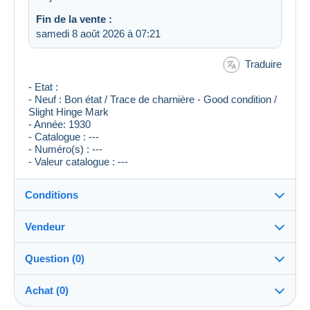
Fin de la vente :
samedi 8 août 2026 à 07:21
Traduire
- Etat :
- Neuf : Bon état / Trace de charnière - Good condition /
Slight Hinge Mark
- Année: 1930
- Catalogue : ---
- Numéro(s) : ---
- Valeur catalogue : ---
Conditions
Vendeur
Destination :
Voir la liste des pays
Question (0)
posty
100%
(15910x)
Expédition :
Achat (0)
Envoi après paiement
PRO
Boutique