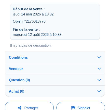
Début de la vente :
jeudi 14 mai 2026 à 18:32
Objet n°2176918776
Fin de la vente :
mercredi 12 août 2026 à 10:33
Il n'y a pas de description.
Conditions
Vendeur
Détails des conditions de vente
Question (0)
Expédition
mephistopheles2109
100%
(21243x)
Envoi après paiement dans les 14 jours
Achat (0)
PRO
Boutique
Garantie :
Droit de rétractation
|
Frais de retour à charge de
Pour poser une question, vous devez ouvrir
Dernière actualisation : 22:01:51
Partager
Signaler
l’acheteur.