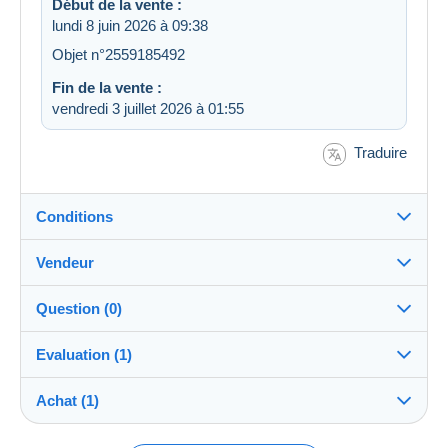
Début de la vente :
lundi 8 juin 2026 à 09:38
Objet n°2559185492
Fin de la vente :
vendredi 3 juillet 2026 à 01:55
Traduire
Conditions
Vendeur
Destination :
Voir la liste des pays
Question (0)
M50HK
100%
(67109x)
Expédition :
Evaluation (1)
Envoi après paiement
PRO
Boutique
Frais :
Achat (1)
Évaluations données sur la vente
A charge de l'acheteur
Pour poser une question, vous devez ouvrir
une session.
Nom :
Méthodes de paiement :