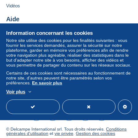
Lettre (format normal/petite lettre)
Ajouter ce vendeur aux favoris
Vidéos
Contacter le vendeur
Paiement par :
Ajouter ce vendeur à ma liste noire
Aide
De 0,01 € à 20,00 €
Centre d'aide
Information concernant les cookies
1,80 €
Acheter sur Delcampe
Notre site utilise des cookies pour les finalités suivantes : vous
Vendre sur Delcampe
À partir de 20,01 €
fournir les services demandés, assurer la sécurité sur notre
plateforme, garder en mémoire vos préférences afin de rendre
Un site sécurisé
Pour avoir accès aux informations
0,00 €
votre navigation plus agréable, réaliser des statistiques dans le
de livraison, vous devez être
but d’adapter notre site à vos besoins, afficher des vidéos et
membre et ouvrir une session.
vous permettre de partager du contenu sur les réseaux sociaux.
Lettre suivie (format normal/petite lettre)
Certains de ces cookies sont nécessaires au fonctionnement de
Se
S'inscri
notre site, d’autres peuvent être paramétrés selon vos
connect
Paiement par :
re
préférences.
En savoir plus
er
Voir plus
De 0,01 € à 50,00 €
Français
USD
Mode standard
America/
2,50 €
À partir de 50,01 €
0,00 €
© Delcampe International srl. Tous droits réservés.
Conditions
générales d'utilisation
et
vie privée
.
Gestion des cookies
Lettre recommandée (format normal/petite