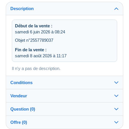
Description
Début de la vente :
samedi 6 juin 2026 à 08:24
Objet n°2557789037
Fin de la vente :
samedi 8 août 2026 à 11:17
Il n'y a pas de description.
Conditions
Vendeur
Détails des conditions de vente
Question (0)
Expédition
letimbreetlalettre
100%
(41734x)
Envoi après paiement dans les 14 jours
Offre (0)
PRO