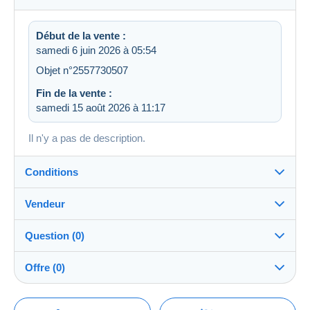
Début de la vente :
samedi 6 juin 2026 à 05:54
Objet n°2557730507
Fin de la vente :
samedi 15 août 2026 à 11:17
Il n'y a pas de description.
Conditions
Vendeur
Détails des conditions de vente
Question (0)
Expédition
letimbreetlalettre
100%
(41743x)
Envoi après paiement dans les 14 jours
Offre (0)
PRO
Boutique
Remise en main propre :
Oui
La vente sera prolongée d'une minute si une offre est
Pour poser une question, vous devez ouvrir