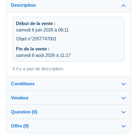
Description
Début de la vente :
samedi 6 juin 2026 à 06:11
Objet n°2557747001
Fin de la vente :
samedi 8 août 2026 à 11:17
Il n'y a pas de description.
Conditions
Vendeur
Détails des conditions de vente
Question (0)
Expédition
letimbreetlalettre
100%
(41735x)
Envoi après paiement dans les 14 jours
Offre (0)
PRO
Boutique
Remise en main propre :