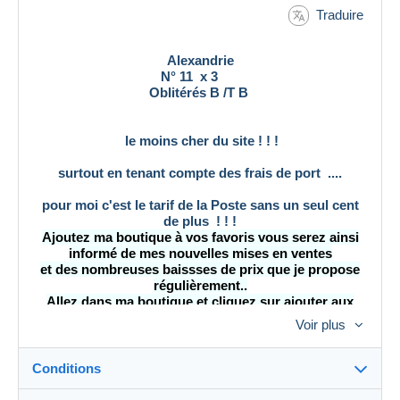
Traduire
Alexandrie
N° 11 x 3
Oblitérés B /T B
le moins cher du site ! ! !
surtout en tenant compte des frais de port ....
pour moi c'est le tarif de la Poste sans un seul cent
de plus ! ! !
Ajoutez ma boutique à vos favoris vous serez ainsi
informé de mes nouvelles mises en ventes
et des nombreuses baissses de prix que je propose
régulièrement..
Allez dans ma boutique et cliquez sur ajouter aux
favoris
Voir plus
Merci et à bientôt
Conditions
la plupart de mes timbres et FDC sont mis à prix à
moins de 15 % de la côte