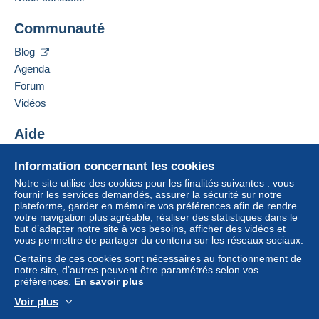
Ajouter ce vendeur aux favoris
Un paiement ne passant pas par
le système de
Communauté
Contacter le vendeur
paiement integré au site
sera remboursé par le
Ajouter ce vendeur à ma liste noire
vendeur à l’acheteur. Un achat non payé peut
Blog
entraîner des conséquences au niveau du compte
Agenda
de l’acheteur.
Forum
Si les conditions de vente du vendeur comportent
Vidéos
des clauses relatives au paiement, celles-ci sont à
considérer comme nulles et non avenues. Les
Aide
conditions de paiement du site Delcampe, telles
Centre d'aide
que définies dans les
conditions d’utilisation
, sont
Information concernant les cookies
Acheter sur Delcampe
les seules applicables.
Notre site utilise des cookies pour les finalités suivantes : vous
Vendre sur Delcampe
fournir les services demandés, assurer la sécurité sur notre
Les achats doivent être payés dans les
14 jours
plateforme, garder en mémoire vos préférences afin de rendre
Un site sécurisé
suivant la réception du décompte final de la part du
votre navigation plus agréable, réaliser des statistiques dans le
vendeur.
but d’adapter notre site à vos besoins, afficher des vidéos et
vous permettre de partager du contenu sur les réseaux sociaux.
Garantie :
Certains de ces cookies sont nécessaires au fonctionnement de
Droit de rétractation
|
Frais de retour à charge de
notre site, d’autres peuvent être paramétrés selon vos
l’acheteur.
préférences.
En savoir plus
Pour connaître les délais de retour et de
Voir plus
remboursement du lot, consultez les
conditions
Français
USD
Mode standard
America/