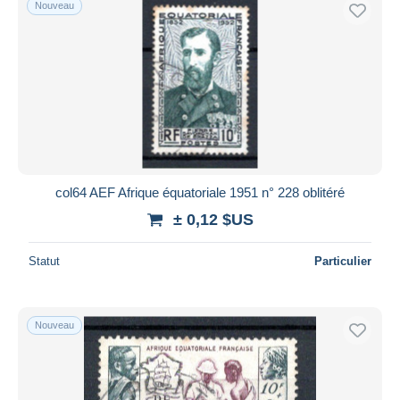
Nouveau
Uniquement en réduction
Livraison gratuite
Méthodes de paiement
PayPal
Virement bancaire
Visa
Mastercard
Bancontact
col64 AEF Afrique équatoriale 1951 n° 228 oblitéré
iDeal
± 0,12 $US
Maestro
Statut
Particulier
Tout désélectionner
Résidence du vendeur
Monde entier
Nouveau