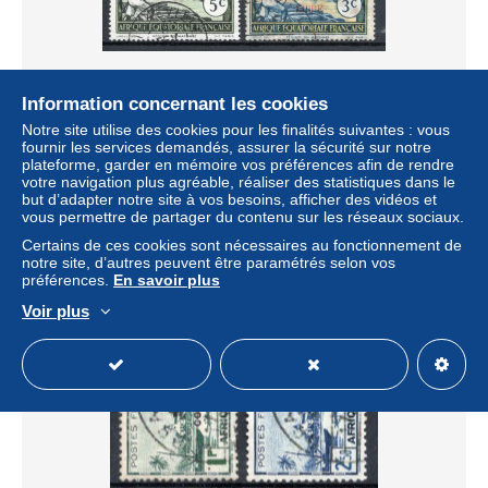
Information concernant les cookies
Notre site utilise des cookies pour les finalités suivantes : vous
col64 AEF Afrique équatoriale 1940/41 n° 94 & 95 oblitéré
fournir les services demandés, assurer la sécurité sur notre
plateforme, garder en mémoire vos préférences afin de rendre
± 1,39 $US
votre navigation plus agréable, réaliser des statistiques dans le
but d’adapter notre site à vos besoins, afficher des vidéos et
vous permettre de partager du contenu sur les réseaux sociaux.
Statut
Particulier
Certains de ces cookies sont nécessaires au fonctionnement de
notre site, d’autres peuvent être paramétrés selon vos
préférences.
En savoir plus
Nouveau
Voir plus