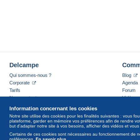
Delcampe
Comm
Qui sommes-nous ?
Blog
Corporate
Agenda
Tarifs
Forum
Nous contacter
Vidéos
Information concernant les cookies
Notre site utilise des cookies pour les finalités suivantes : vous f
plateforme, garder en mémoire vos préférences afin de rendre votr
Français
USD
America/Indiana/Vevay
Mod
but d’adapter notre site à vos besoins, afficher des vidéos et vou
Certains de ces cookies sont nécessaires au fonctionnement de no
préférences.
En savoir plus