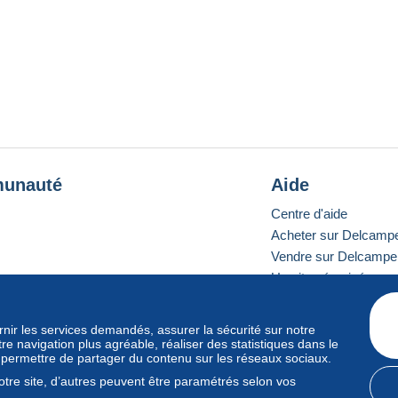
unauté
Aide
Centre d'aide
Acheter sur Delcamp
Vendre sur Delcampe
Un site sécurisé
ournir les services demandés, assurer la sécurité sur notre
e navigation plus agréable, réaliser des statistiques dans le
e standard
s permettre de partager du contenu sur les réseaux sociaux.
tre site, d’autres peuvent être paramétrés selon vos