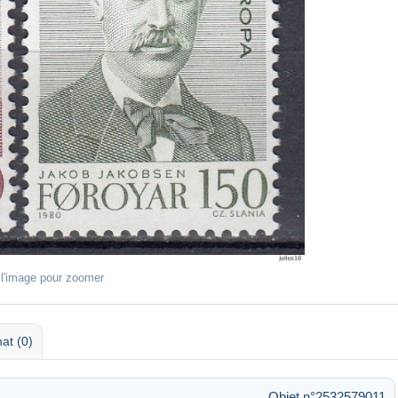
 l'image pour zoomer
at (0)
Objet n°2532579011