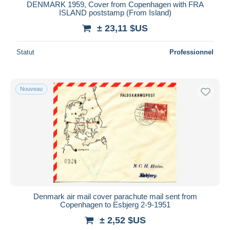
Bancontact
DENMARK 1959, Cover from Copenhagen with FRA
ISLAND poststamp (From Island)
iDeal
± 23,11 $US
Maestro
Tout désélectionner
Statut
Professionnel
Résidence du vendeur
Monde entier
Nouveau
Appliquer
Denmark air mail cover parachute mail sent from
Copenhagen to Esbjerg 2-9-1951
± 2,52 $US