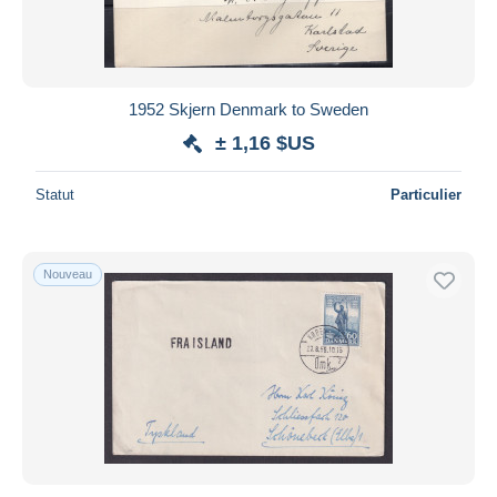
Durée
Toutes les durées
Nouveau
jours
1952 Skjern Denmark to Sweden
depuis
± 1,16 $US
Fermant
heures
dans
Statut
Particulier
Prix
De
à
$US
$US
Nouveau
Uniquement en réduction
Livraison gratuite
Méthodes de paiement
PayPal
Virement bancaire
Visa
Mastercard