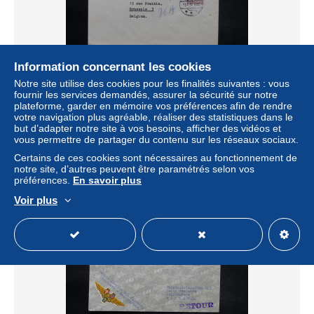
Information concernant les cookies
DANEMARK - Enveloppe en recommandé de Holbaek par
Notre site utilise des cookies pour les finalités suivantes : vous
avion en 1953 pour Bruxelles, affranchissement plaisant -
fournir les services demandés, assurer la sécurité sur notre
L 25284
plateforme, garder en mémoire vos préférences afin de rendre
votre navigation plus agréable, réaliser des statistiques dans le
± 17,36 $US
but d’adapter notre site à vos besoins, afficher des vidéos et
vous permettre de partager du contenu sur les réseaux sociaux.
Certains de ces cookies sont nécessaires au fonctionnement de
Statut
Professionnel
notre site, d’autres peuvent être paramétrés selon vos
préférences.
En savoir plus
Voir plus