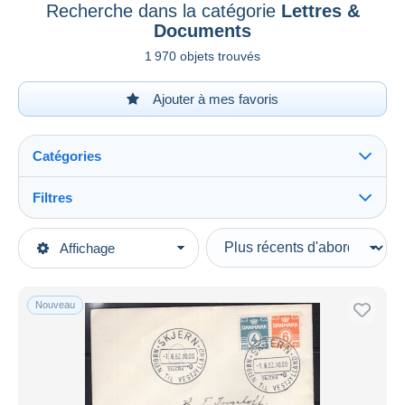
Recherche dans la catégorie
Lettres &
Documents
1 970 objets trouvés
Ajouter à mes favoris
Catégories
Filtres
Tout voir
Types de vente
Affichage
Catégories principales
En cours
Timbres
Prix fixes
Europe
Nouveau
Enchères avec offres
Danemark
Enchères sans offres
1948-60
Maisons de vente
Vendus
Lettres & Documents