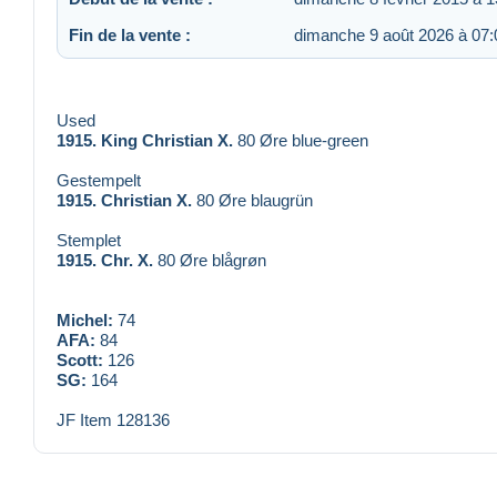
Fin de la vente :
dimanche 9 août 2026 à 07:
Used
1915. King Christian X.
80 Øre blue-green
Gestempelt
1915. Christian X.
80 Øre blaugrün
Stemplet
1915. Chr. X.
80 Øre blågrøn
Michel:
74
AFA:
84
Scott:
126
SG:
164
JF Item 128136