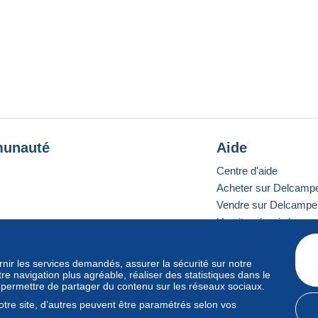
unauté
Aide
Centre d'aide
Acheter sur Delcamp
Vendre sur Delcampe
Un site sécurisé
ournir les services demandés, assurer la sécurité sur notre
e navigation plus agréable, réaliser des statistiques dans le
e standard
s permettre de partager du contenu sur les réseaux sociaux.
tre site, d’autres peuvent être paramétrés selon vos