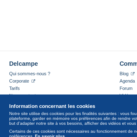
Delcampe
Comm
Qui sommes-nous ?
Blog
Corporate
Agenda
Tarifs
Forum
Nous contacter
Vidéos
Information concernant les cookies
Notre site utilise des cookies pour les finalités suivantes : vous f
plateforme, garder en mémoire vos préférences afin de rendre votr
Français
USD
America/Indiana/Vevay
Mod
but d’adapter notre site à vos besoins, afficher des vidéos et vou
Certains de ces cookies sont nécessaires au fonctionnement de no
préférences.
En savoir plus