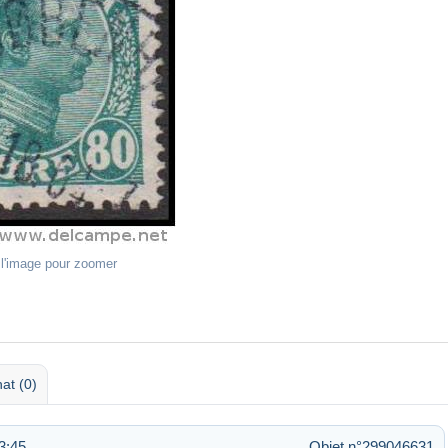
 l'image pour zoomer
at (0)
3:45
Objet n°299046631