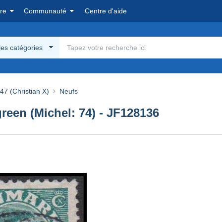
re
Communauté
Centre d'aide
les catégories
47 (Christian X)
Neufs
green (Michel: 74) - JF128136