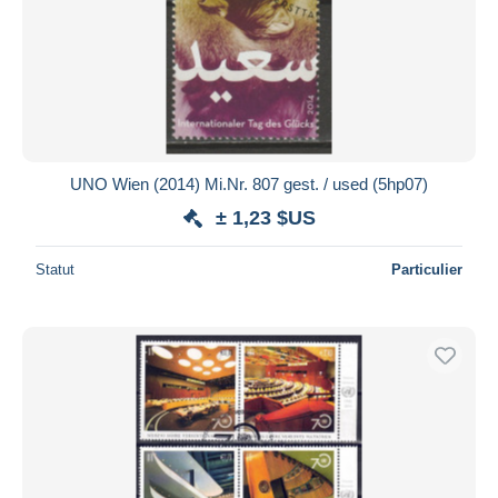
UNO Wien (2014) Mi.Nr. 807 gest. / used (5hp07)
± 1,23 $US
Statut
Particulier