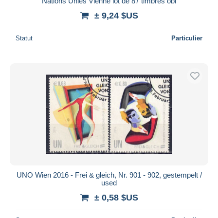
Nations Unies Vienne lot de 87 timbres obl
± 9,24 $US
Statut
Particulier
UNO Wien 2016 - Frei & gleich, Nr. 901 - 902, gestempelt /
used
± 0,58 $US