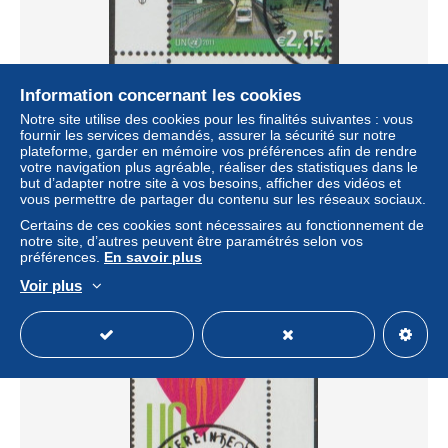
Information concernant les cookies
Notre site utilise des cookies pour les finalités suivantes : vous
fournir les services demandés, assurer la sécurité sur notre
2011 - O.N.U. / UNITED NATIONS - VIENNA / WIEN -
plateforme, garder en mémoire vos préférences afin de rendre
POSTA ORDINARIA / DEFINITIVE. USATO
votre navigation plus agréable, réaliser des statistiques dans le
± 2,31 $US
but d’adapter notre site à vos besoins, afficher des vidéos et
vous permettre de partager du contenu sur les réseaux sociaux.
Certains de ces cookies sont nécessaires au fonctionnement de
Statut
Particulier
notre site, d’autres peuvent être paramétrés selon vos
préférences.
En savoir plus
Voir plus