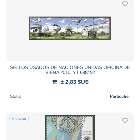
Uniquement en réduction
Livraison gratuite
Méthodes de paiement
PayPal
Virement bancaire
Visa
Mastercard
Bancontact
SELLOS USADOS DE NACIONES UNIDAS OFICINA DE
VIENA 2010, YT 688/ 92
iDeal
± 2,83 $US
Maestro
Tout désélectionner
Statut
Particulier
Résidence du vendeur
Monde entier
Nouveau