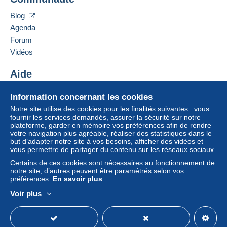
caphila
achats : A payer
".
25 RUE DROUOT
Blog
Un paiement ne passant pas par
le système de
75009
PARIS
Agenda
paiement integré au site
sera remboursé par le
France
Forum
vendeur à l’acheteur. Un achat non payé peut
entraîner des conséquences au niveau du compte
Vidéos
Ajouter ce vendeur aux favoris
de l’acheteur.
Contacter le vendeur
Aide
Si les conditions de vente du vendeur comportent
Ajouter ce vendeur à ma liste noire
des clauses relatives au paiement, celles-ci sont à
Centre d'aide
Information concernant les cookies
considérer comme nulles et non avenues. Les
Acheter sur Delcampe
conditions de paiement du site Delcampe, telles
Notre site utilise des cookies pour les finalités suivantes : vous
Vendre sur Delcampe
fournir les services demandés, assurer la sécurité sur notre
que définies dans les
conditions d’utilisation
, sont
plateforme, garder en mémoire vos préférences afin de rendre
Un site sécurisé
les seules applicables.
votre navigation plus agréable, réaliser des statistiques dans le
but d’adapter notre site à vos besoins, afficher des vidéos et
Les achats doivent être payés dans les
14 jours
vous permettre de partager du contenu sur les réseaux sociaux.
suivant la réception du décompte final de la part du
Certains de ces cookies sont nécessaires au fonctionnement de
vendeur.
notre site, d’autres peuvent être paramétrés selon vos
préférences.
En savoir plus
Garantie :
Voir plus
Droit de rétractation
|
Frais de retour à charge de
Français
USD
Mode standard
America/
l’acheteur.
Pour connaître les délais de retour et de
remboursement du lot, consultez les
conditions