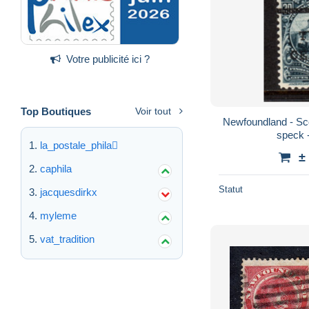
Votre publicité ici ?
Top Boutiques
Voir tout
Newfoundland - Sco
speck 
la_postale_phila
±
caphila
Statut
jacquesdirkx
myleme
vat_tradition