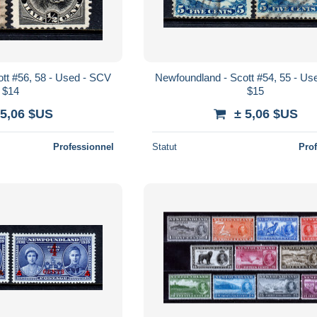
tt #56, 58 - Used - SCV
Newfoundland - Scott #54, 55 - U
$14
$15
 5,06 $US
± 5,06 $US
Professionnel
Statut
Pro