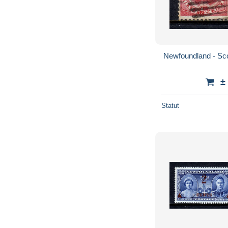
Newfoundland - Sco
±
Statut