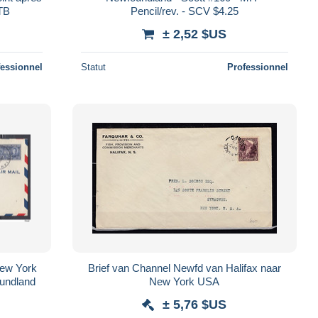
 TB
Pencil/rev. - SCV $4.25
± 2,52 $US
fessionnel
Statut
Professionnel
New York
Brief van Channel Newfd van Halifax naar
oundland
New York USA
± 5,76 $US