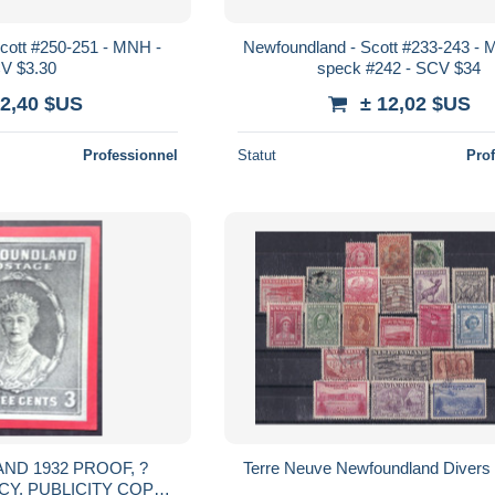
cott #250-251 - MNH -
Newfoundland - Scott #233-243 - M
V $3.30
speck #242 - SCV $34
 2,40 $US
± 12,02 $US
Professionnel
Statut
Pro
32 PROOF, ?
Terre Neuve Newfou
 PUBLICITY COPY,