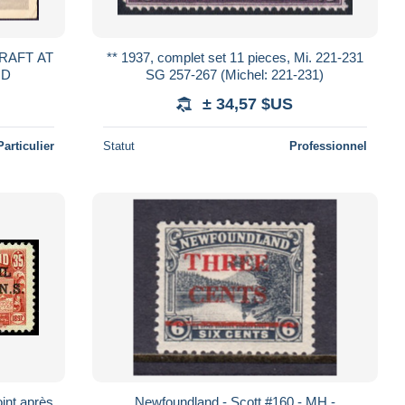
RAFT AT
** 1937, complet set 11 pieces, Mi. 221-231
ND
SG 257-267 (Michel: 221-231)
± 34,57 $US
Particulier
Statut
Professionnel
nt après
Newfoundland - Scott #160 - MH -