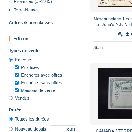
Provinces (...-1949)
Terre-Neuve
Newfoundland 1 cen
Autres & non classés
St John's N.F. N
New Court Ho
± 
Filtres
Statut
Types de vente
En cours
Prix fixes
Enchères avec offres
Enchères sans offres
Maisons de vente
Vendus
Durée
Toutes les durées
Nouveau depuis
jours
CANADA / TERRE N