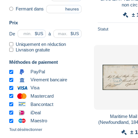
non circ
Fermant dans
heures
± 
Prix
Statut
De
à
$US
$US
Uniquement en réduction
Livraison gratuite
Méthodes de paiement
PayPal
Virement bancaire
Visa
Mastercard
Bancontact
iDeal
Maritime Mail
Maestro
(Newfoundland, 184
"Hainet". Taxe tam
Tout désélectionner
± 