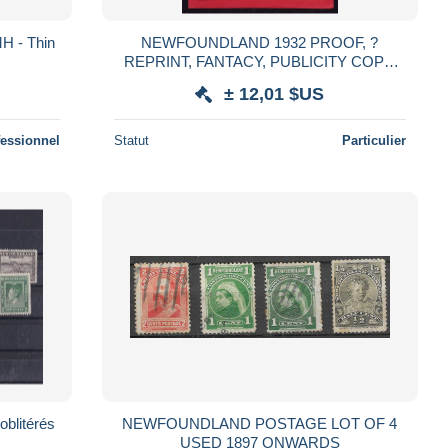
H - Thin
NEWFOUNDLAND 1932 PROOF, ?
REPRINT, FANTACY, PUBLICITY COPY,
PHOTO COPY? QUEEN, THE DUCHESS
± 12,01 $US
OF YORK, FACE VALUE 7 CE
fessionnel
Statut
Particulier
ndland Divers oblitérés
NEWFOUNDLAND POSTAGE LOT OF 4
USED 1897 ONWARDS