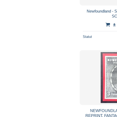
Newfoundland - S
SC
±
Statut
NEWFOUNDLAND 19
REPRINT, FANTACY,