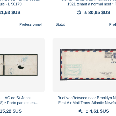
ulé - L 90179
1921 tenant à normal neuf *
11,53 $US
± 80,65 $US
Professionnel
Statut
Pro
 - LAC de St-Johns
Brief vanBotwood naar Brooklyn 
8)> Porto par le steamer
First Air Mail Trans-Atlantic Newf
pon 160 + Man. "70". R !
115,22 $US
± 4,61 $US