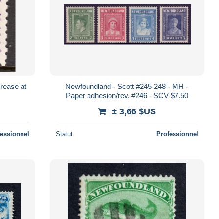
rease at
Newfoundland - Scott #245-248 - MH -
Paper adhesion/rev. #246 - SCV $7.50
± 3,66 $US
fessionnel
Statut
Professionnel