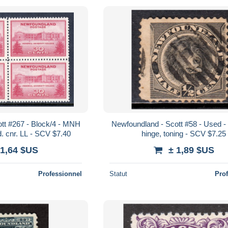
tt #267 - Block/4 - MNH
Newfoundland - Scott #58 - Used -
. cnr. LL - SCV $7.40
hinge, toning - SCV $7.25
 1,64 $US
± 1,89 $US
Professionnel
Statut
Pro