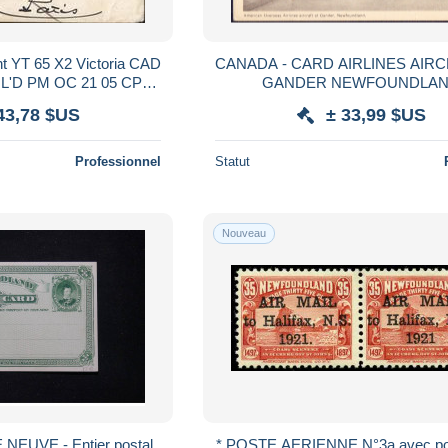
t YT 65 X2 Victoria CAD
CANADA - CARD AIRLINES AIRC
'FIL'D PM OC 21 05 CPA
GANDER NEWFOUNDLA
use St Johns Nfld
43,78 $US
± 33,99 $US
Professionnel
Statut
Nouveau
EUVE - Entier postal
* POSTE AERIENNE N°3a avec poi