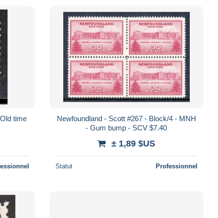
 Old time
Newfoundland - Scott #267 - Block/4 - MNH
- Gum bump - SCV $7.40
± 1,89 $US
fessionnel
Statut
Professionnel