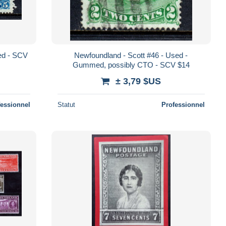
sed - SCV
Newfoundland - Scott #46 - Used -
Gummed, possibly CTO - SCV $14
± 3,79 $US
fessionnel
Statut
Professionnel