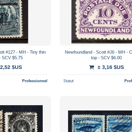
tt #127 - MH - Tiny thin
Newfoundland - Scott #J6 - MH - C
- SCV $5.75
top - SCV $6.00
 2,52 $US
± 3,16 $US
Professionnel
Statut
Pro