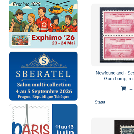
Newfoundland - Sco
- Gum bump, rnd
±
Statut