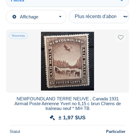
Tout voir
Types de vente
Affichage
Catégories principales
En cours
Timbres
Prix fixes
Amérique
Nouveau
Enchères avec offres
Canada
Enchères sans offres
Provinces (...-1949)
Maisons de vente
Terre-Neuve
Vendus
Fin de Catalogue (Back of Book)
Durée
Toutes les durées
Nouveau
jours
NEWFOUNDLAND TERRE NEUVE , Canada 1931
depuis
Airmail Poste Aérienne Yvert no 6,15 c brun Chiens de
Fermant
traîneau neuf * MH TB
heures
dans
± 1,97 $US
Prix
Statut
Particulier