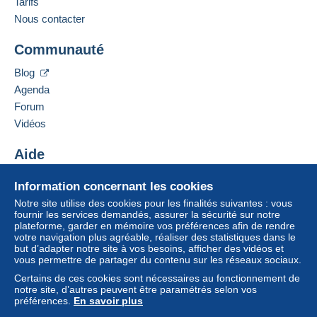
Tarifs
Nous contacter
Communauté
Blog
Agenda
Forum
Vidéos
Aide
Centre d'aide
Information concernant les cookies
Acheter sur Delcampe
Notre site utilise des cookies pour les finalités suivantes : vous
Vendre sur Delcampe
fournir les services demandés, assurer la sécurité sur notre
plateforme, garder en mémoire vos préférences afin de rendre
Un site sécurisé
votre navigation plus agréable, réaliser des statistiques dans le
but d’adapter notre site à vos besoins, afficher des vidéos et
vous permettre de partager du contenu sur les réseaux sociaux.
Certains de ces cookies sont nécessaires au fonctionnement de
notre site, d’autres peuvent être paramétrés selon vos
préférences.
En savoir plus