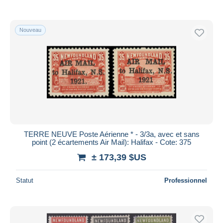
De
à
$US
$US
Uniquement en réduction
Livraison gratuite
Nouveau
Méthodes de paiement
PayPal
Virement bancaire
Visa
Mastercard
Bancontact
iDeal
TERRE NEUVE Poste Aérienne * - 3/3a, avec et sans
point (2 écartements Air Mail): Halifax - Cote: 375
Maestro
± 173,39 $US
Tout désélectionner
Résidence du vendeur
Statut
Professionnel
Monde entier