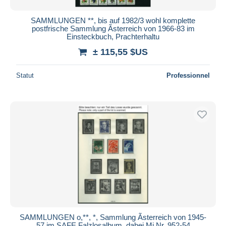
SAMMLUNGEN **, bis auf 1982/3 wohl komplette
postfrische Sammlung Ãsterreich von 1966-83 im
Einsteckbuch, Prachterhaltu
± 115,55 $US
Statut
Professionnel
SAMMLUNGEN o,**, *, Sammlung Ãsterreich von 1945-
57 im SAFE Falzlosalbum, dabei Mi.Nr. 952-54