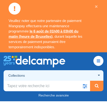
×
Veuillez noter que notre partenaire de paiement
Mangopay effectuera une maintenance
programmée
le 6 août de 01h00 à 03h00 du
matin (heure de Bruxelles)
, durant laquelle les
services de paiement pourraient être
temporairement indisponibles.
Collections
Recherche avancée