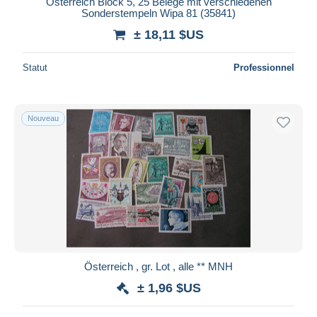
Österreich Block 5, 25 Belege mit verschiedenen
iDeal
Sonderstempeln Wipa 81 (35841)
Maestro
± 18,11 $US
Tout désélectionner
Statut
Professionnel
Résidence du vendeur
Monde entier
Nouveau
Appliquer
Österreich , gr. Lot , alle ** MNH
± 1,96 $US