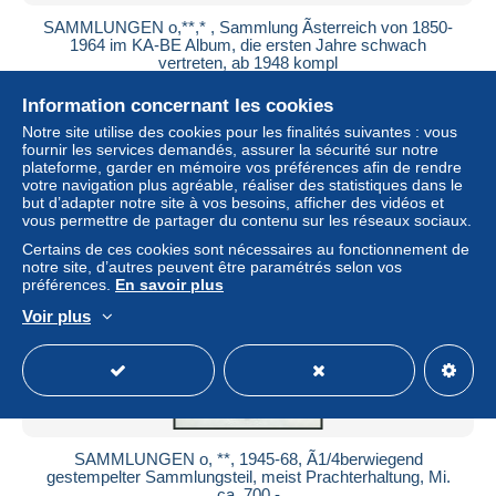
SAMMLUNGEN o,**,* , Sammlung Ãsterreich von 1850-
1964 im KA-BE Album, die ersten Jahre schwach
vertreten, ab 1948 kompl
± 433,31 $US
Information concernant les cookies
Notre site utilise des cookies pour les finalités suivantes : vous
Statut
Professionnel
fournir les services demandés, assurer la sécurité sur notre
plateforme, garder en mémoire vos préférences afin de rendre
votre navigation plus agréable, réaliser des statistiques dans le
but d’adapter notre site à vos besoins, afficher des vidéos et
vous permettre de partager du contenu sur les réseaux sociaux.
Certains de ces cookies sont nécessaires au fonctionnement de
notre site, d’autres peuvent être paramétrés selon vos
préférences.
En savoir plus
Voir plus
SAMMLUNGEN o, **, 1945-68, Ã1/4berwiegend
gestempelter Sammlungsteil, meist Prachterhaltung, Mi.
ca. 700.-