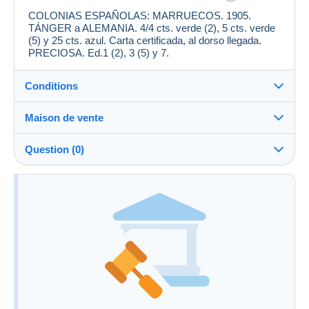
COLONIAS ESPAÑOLAS: MARRUECOS. 1905.
TÁNGER a ALEMANIA. 4/4 cts. verde (2), 5 cts. verde
(5) y 25 cts. azul. Carta certificada, al dorso llegada.
PRECIOSA. Ed.1 (2), 3 (5) y 7.
Conditions
Maison de vente
Frais à
Voir les conditions de la Maison de vente
charge de l'acheteur : 22 %
Question (0)
Informations complémentaires aux conditions de
vente
Pour poser une question, vous devez ouvrir
une session.
Ouvrir une session