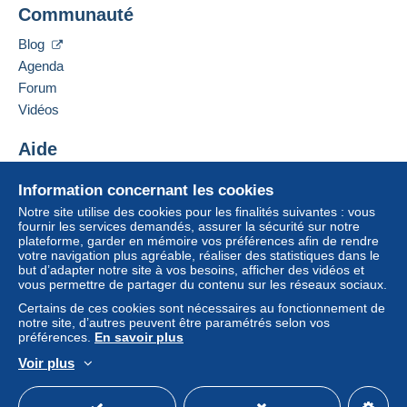
Communauté
Blog
Agenda
Forum
Vidéos
Aide
Centre d'aide
Information concernant les cookies
Acheter sur Delcampe
Notre site utilise des cookies pour les finalités suivantes : vous
Vendre sur Delcampe
fournir les services demandés, assurer la sécurité sur notre
plateforme, garder en mémoire vos préférences afin de rendre
Un site sécurisé
votre navigation plus agréable, réaliser des statistiques dans le
but d’adapter notre site à vos besoins, afficher des vidéos et
vous permettre de partager du contenu sur les réseaux sociaux.
Certains de ces cookies sont nécessaires au fonctionnement de
notre site, d’autres peuvent être paramétrés selon vos
préférences.
En savoir plus
Voir plus
Français
USD
Mode standard
America/