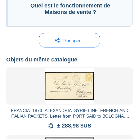
Quel est le fonctionnement de
Maisons de vente ?
Partager
Soler y Llach
Objets du même catalogue
Voir tous les catalogues
FRANCIA. 1873. ALEXANDRIA. SYRIE LINE. FRENCH AND
ITALIAN PACKETS. Letter from PORT SAID to BOLOGNA. It
was posted on bo
± 288,98 $US