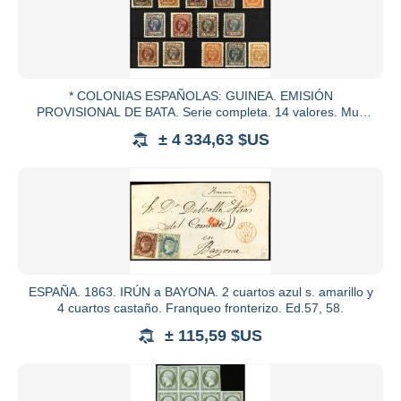
* COLONIAS ESPAÑOLAS: GUINEA. EMISIÓN
PROVISIONAL DE BATA. Serie completa. 14 valores. Muy
bien centrados. Valor de 4 c.
± 4 334,63 $US
ESPAÑA. 1863. IRÚN a BAYONA. 2 cuartos azul s. amarillo y
4 cuartos castaño. Franqueo fronterizo. Ed.57, 58.
± 115,59 $US