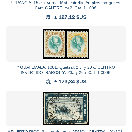
º FRANCIA. 15 cts. verde. Mat. estrella. Amplios márgenes.
Cert. GAUTRÉ. Yv.2. Cat. 1.100€.
± 127,12 $US
* GUATEMALA. 1881. Quetzal. 2 c. y 20 c. CENTRO
INVERTIDO. RAROS. Yv.23a y 26a. Cat. 1.000€.
± 173,34 $US
º PUERTO RICO. 3 c. verde, mat. ADMON CENTRAL. Yv.101.