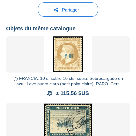
Partager
Soler y Llach
Objets du même catalogue
Voir tous les catalogues
(*) FRANCIA. 10 s. sobre 10 cts. sepia. Sobrecargado en
azul. Leve punto claro (petit point claire). RARO. Cert.
CALVES.
± 115,56 $US