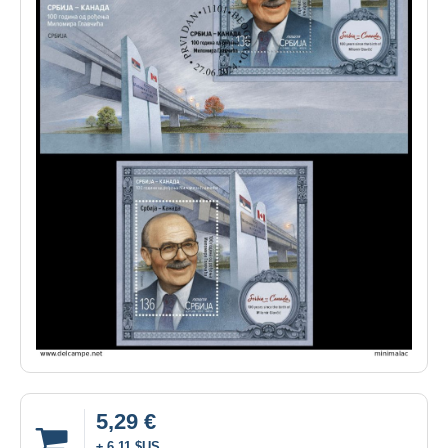
5,29 €
± 6,11 $US