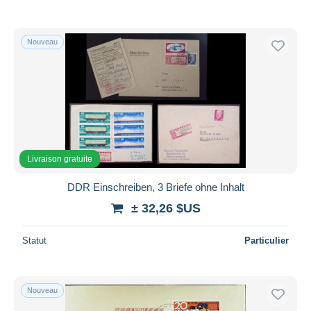
De
à
$US
$US
Uniquement en réduction
Livraison gratuite
Nouveau
Méthodes de paiement
PayPal
Virement bancaire
Visa
Mastercard
Livraison gratuite
Bancontact
iDeal
DDR Einschreiben, 3 Briefe ohne Inhalt
Maestro
± 32,26 $US
Tout désélectionner
Statut
Particulier
Résidence du vendeur
Monde entier
Nouveau