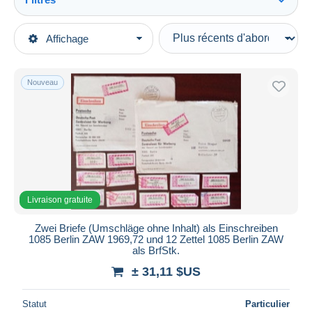
Tout voir
Types de vente
Affichage
Catégories principales
En cours
Timbres
Prix fixes
Europe
Nouveau
Enchères avec offres
Allemagne
Enchères sans offres
République Démocratique
Maisons de vente
Vendus
Etiquettes de recommandé
Durée
Toutes les durées
Livraison gratuite
Nouveau
jours
Zwei Briefe (Umschläge ohne Inhalt) als Einschreiben
depuis
1085 Berlin ZAW 1969,72 und 12 Zettel 1085 Berlin ZAW
Fermant
als BrfStk.
heures
dans
± 31,11 $US
Prix
Statut
Particulier