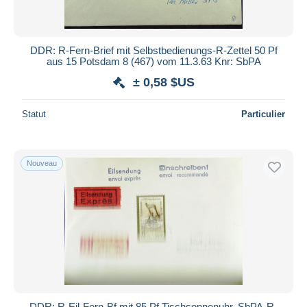
DDR: R-Fern-Brief mit Selbstbedienungs-R-Zettel 50 Pf
aus 15 Potsdam 8 (467) vom 11.3.63 Knr: SbPA
± 0,58 $US
Statut
Particulier
Nouveau
DDR: R-Eil-Fern-Bf mit 85 Pf Tischsonnenuhr, SbPA-R-