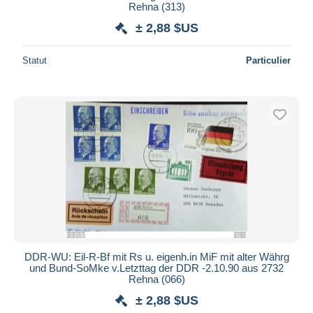
Rehna (313)
± 2,88 $US
Statut
Particulier
DDR-WU: Eil-R-Bf mit Rs u. eigenh.in MiF mit alter Währg
und Bund-SoMke v.Letzttag der DDR -2.10.90 aus 2732
Rehna (066)
± 2,88 $US