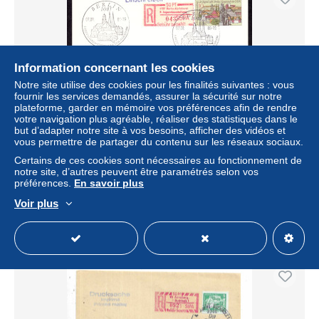
Information concernant les cookies
Notre site utilise des cookies pour les finalités suivantes : vous
fournir les services demandés, assurer la sécurité sur notre
plateforme, garder en mémoire vos préférences afin de rendre
votre navigation plus agréable, réaliser des statistiques dans le
but d’adapter notre site à vos besoins, afficher des vidéos et
vous permettre de partager du contenu sur les réseaux sociaux.
DDR 1986 Ganzsache Postkarte Einschreiben +
SONDER-SELBSTBEDIENUNGSPOSTAMT
Certains de ces cookies sont nécessaires au fonctionnement de
9.Jugendausstellung 1157 B-Karlshorst
notre site, d’autres peuvent être paramétrés selon vos
préférences.
En savoir plus
± 4,60 $US
Voir plus
Statut
Professionnel