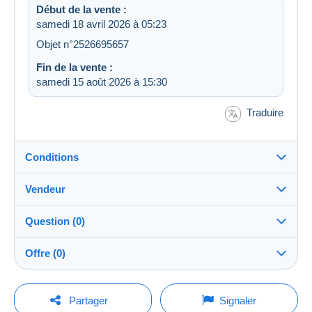
Début de la vente :
samedi 18 avril 2026 à 05:23
Objet n°2526695657
Fin de la vente :
samedi 15 août 2026 à 15:30
Traduire
Conditions
Vendeur
Destination :
Voir la liste des pays
Question (0)
kreeftje
100%
(13354x)
Remise en main propre :
Offre (0)
Oui
Boutique
Expédition :
La vente sera prolongée d'une minute si une offre est
Envoi après paiement
Pour poser une question, vous devez ouvrir
posée moins d'une minute avant son échéance.
Partager
Signaler
une session.
Membre depuis le :