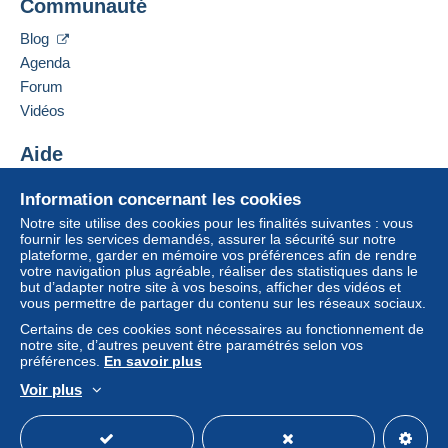
Communauté
Cette zone comprend
un pays
.
Poststraße 64
membre et ouvrir une session.
57482
Wenden-Hillmicke
Blog
Mode de livraison
Allemagne
Se
Agenda
S'inscri
connect
re
er
Forum
Paiement par :
Ajouter ce vendeur aux favoris
Vidéos
Contacter le vendeur
Lettre (grand format/grande lettre)
Ajouter ce vendeur à ma liste noire
Aide
1,80 €
Centre d'aide
Information concernant les cookies
Acheter sur Delcampe
Notre site utilise des cookies pour les finalités suivantes : vous
Conditions de paiement :
Vendre sur Delcampe
fournir les services demandés, assurer la sécurité sur notre
Tous les paiements se font par le site Delcampe. En
plateforme, garder en mémoire vos préférences afin de rendre
Un site sécurisé
fonction des possibilités proposées par le vendeur, vous
votre navigation plus agréable, réaliser des statistiques dans le
pouvez utiliser
PayPal
, ajouter une
carte de
but d’adapter notre site à vos besoins, afficher des vidéos et
vous permettre de partager du contenu sur les réseaux sociaux.
crédit/débit
ou faire un
virement
. Aucun paiement n’est
réalisé par chèque ou virement bancaire direct au
Certains de ces cookies sont nécessaires au fonctionnement de
notre site, d’autres peuvent être paramétrés selon vos
vendeur.
préférences.
En savoir plus
L’acheteur utilise les moyens de paiement disponibles
Voir plus
sur Delcampe dans la page "
Mes achats : A payer
".
Français
USD
Mode standard
America/
Un paiement ne passant pas par
le système de