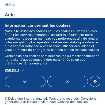
Se
Ajouter ce vendeur aux favoris
Cette zone comprend
un pays
.
Vidéos
S'inscri
connect
Contacter le vendeur
re
er
Ajouter ce vendeur à ma liste noire
Mode de livraison
Aide
Paiement par :
Centre d'aide
Information concernant les cookies
Acheter sur Delcampe
Notre site utilise des cookies pour les finalités suivantes : vous
Lettre (format normal/petite lettre)
Vendre sur Delcampe
fournir les services demandés, assurer la sécurité sur notre
2,20 €
plateforme, garder en mémoire vos préférences afin de rendre
Un site sécurisé
votre navigation plus agréable, réaliser des statistiques dans le
but d’adapter notre site à vos besoins, afficher des vidéos et
vous permettre de partager du contenu sur les réseaux sociaux.
Conditions de paiement :
Certains de ces cookies sont nécessaires au fonctionnement de
Tous les paiements se font par le site Delcampe. En
notre site, d’autres peuvent être paramétrés selon vos
préférences.
En savoir plus
fonction des possibilités proposées par le vendeur, vous
pouvez utiliser
PayPal
, ajouter une
carte de
Voir plus
crédit/débit
ou faire un
virement
. Aucun paiement n’est
Français
USD
Mode standard
America/
réalisé par chèque ou virement bancaire direct au
vendeur.
L’acheteur utilise les moyens de paiement disponibles
sur Delcampe dans la page "
Mes achats : A payer
".
© Delcampe International srl. Tous droits réservés.
Conditions
générales d'utilisation
et
vie privée
.
Gestion des cookies
Un paiement ne passant pas par
le système de