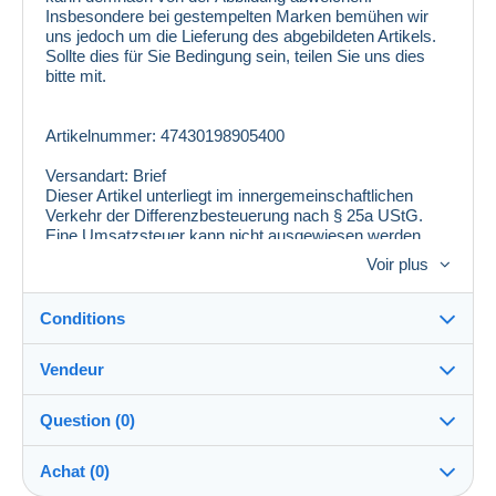
Insbesondere bei gestempelten Marken bemühen wir
uns jedoch um die Lieferung des abgebildeten Artikels.
Sollte dies für Sie Bedingung sein, teilen Sie uns dies
bitte mit.
Artikelnummer: 47430198905400
Versandart: Brief
Dieser Artikel unterliegt im innergemeinschaftlichen
Verkehr der Differenzbesteuerung nach § 25a UStG.
Eine Umsatzsteuer kann nicht ausgewiesen werden.
Voir plus
Conditions
Vendeur
Détails des conditions de vente
Question (0)
Expédition
philmaster
100%
(13276x)
Envoi après paiement dans les 14 jours
Achat (0)
PRO