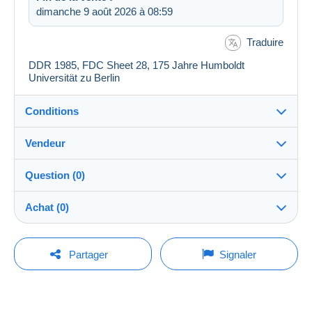
dimanche 9 août 2026 à 08:59
Traduire
DDR 1985, FDC Sheet 28, 175 Jahre Humboldt
Universität zu Berlin
Conditions
Vendeur
Destination :
Voir la liste des pays
Question (0)
jarino
100%
(17293x)
Remise en main propre :
Achat (0)
Oui
Boutique
Expédition :
Envoi après paiement
Pour poser une question, vous devez ouvrir
Dernière actualisation : 02:38:25
Partager
Signaler
une session.
Membre depuis le :
Frais :
10 janv. 2008
A charge de l'acheteur
Aucun achat pour le moment. Soyez le premier !
Ouvrir une session
Dernière connexion :
Méthodes de paiement :